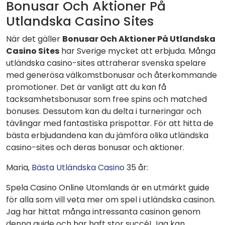
Bonusar Och Aktioner På
Utlandska Casino Sites
När det gäller
Bonusar Och Aktioner På Utlandska
Casino Sites
har Sverige mycket att erbjuda. Många
utländska casino-sites attraherar svenska spelare
med generösa välkomstbonusar och återkommande
promotioner. Det är vanligt att du kan få
tacksamhetsbonusar som free spins och matched
bonuses. Dessutom kan du delta i turneringar och
tävlingar med fantastiska prispottar. För att hitta de
bästa erbjudandena kan du jämföra olika utländska
casino-sites och deras bonusar och aktioner.
Maria,
Bästa Utländska Casino
35 år:
Spela Casino Online Utomlands är en utmärkt guide
för alla som vill veta mer om spel i utländska casinon.
Jag har hittat många intressanta casinon genom
denna guide och har haft stor succé! Jag kan