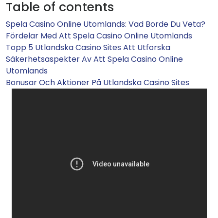
Table of contents
Spela Casino Online Utomlands: Vad Borde Du Veta?
Fördelar Med Att Spela Casino Online Utomlands
Topp 5 Utlandska Casino Sites Att Utforska
Säkerhetsaspekter Av Att Spela Casino Online
Utomlands
Bonusar Och Aktioner På Utlandska Casino Sites