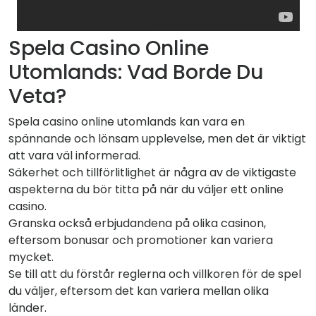
Spela Casino Online
Utomlands: Vad Borde Du
Veta?
Spela casino online utomlands kan vara en
spännande och lönsam upplevelse, men det är viktigt
att vara väl informerad.
Säkerhet och tillförlitlighet är några av de viktigaste
aspekterna du bör titta på när du väljer ett online
casino.
Granska också erbjudandena på olika casinon,
eftersom bonusar och promotioner kan variera
mycket.
Se till att du förstår reglerna och villkoren för de spel
du väljer, eftersom det kan variera mellan olika
länder.