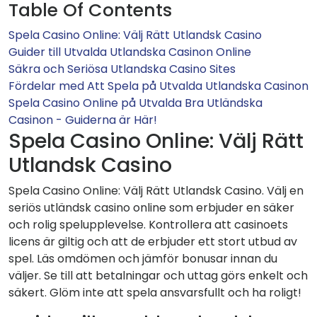
Table Of Contents
Spela Casino Online: Välj Rätt Utlandsk Casino
Guider till Utvalda Utlandska Casinon Online
Säkra och Seriösa Utlandska Casino Sites
Fördelar med Att Spela på Utvalda Utlandska Casinon
Spela Casino Online på Utvalda Bra Utländska
Casinon - Guiderna är Här!
Spela Casino Online: Välj Rätt
Utlandsk Casino
Spela Casino Online: Välj Rätt Utlandsk Casino. Välj en
seriös utländsk casino online som erbjuder en säker
och rolig spelupplevelse. Kontrollera att casinoets
licens är giltig och att de erbjuder ett stort utbud av
spel. Läs omdömen och jämför bonusar innan du
väljer. Se till att betalningar och uttag görs enkelt och
säkert. Glöm inte att spela ansvarsfullt och ha roligt!