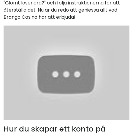
"Glömt lösenord?" och följa instruktionerna för att
återställa det. Nu är du redo att geniessa allt vad
Brango Casino har att erbjuda!
Hur du skapar ett konto på