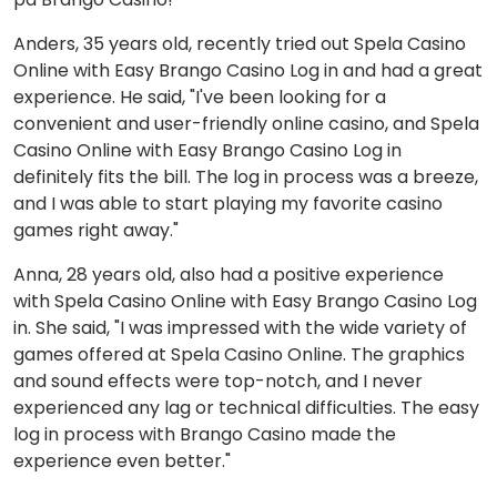
Anders, 35 years old, recently tried out Spela Casino
Online with Easy Brango Casino Log in and had a great
experience. He said, "I've been looking for a
convenient and user-friendly online casino, and Spela
Casino Online with Easy Brango Casino Log in
definitely fits the bill. The log in process was a breeze,
and I was able to start playing my favorite casino
games right away."
Anna, 28 years old, also had a positive experience
with Spela Casino Online with Easy Brango Casino Log
in. She said, "I was impressed with the wide variety of
games offered at Spela Casino Online. The graphics
and sound effects were top-notch, and I never
experienced any lag or technical difficulties. The easy
log in process with Brango Casino made the
experience even better."