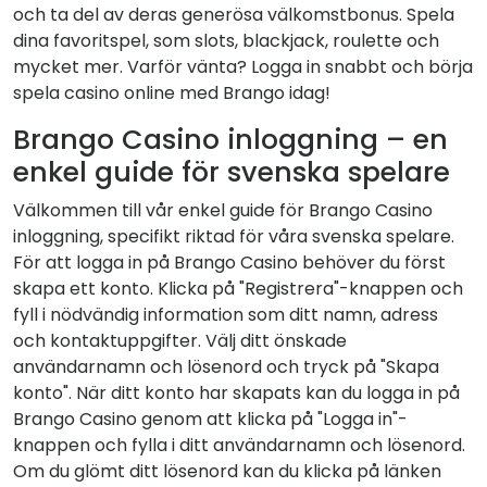
och ta del av deras generösa välkomstbonus. Spela
dina favoritspel, som slots, blackjack, roulette och
mycket mer. Varför vänta? Logga in snabbt och börja
spela casino online med Brango idag!
Brango Casino inloggning – en
enkel guide för svenska spelare
Välkommen till vår enkel guide för Brango Casino
inloggning, specifikt riktad för våra svenska spelare.
För att logga in på Brango Casino behöver du först
skapa ett konto. Klicka på "Registrera"-knappen och
fyll i nödvändig information som ditt namn, adress
och kontaktuppgifter. Välj ditt önskade
användarnamn och lösenord och tryck på "Skapa
konto". När ditt konto har skapats kan du logga in på
Brango Casino genom att klicka på "Logga in"-
knappen och fylla i ditt användarnamn och lösenord.
Om du glömt ditt lösenord kan du klicka på länken