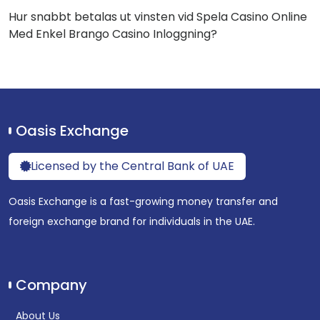
Hur snabbt betalas ut vinsten vid Spela Casino Online
Med Enkel Brango Casino Inloggning?
Oasis Exchange
Licensed by the Central Bank of UAE
Oasis Exchange is a fast-growing money transfer and
foreign exchange brand for individuals in the UAE.
Company
About Us