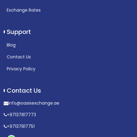
Exchange Rates
Support
Blog
Contact Us
Privacy Policy
Contact Us
info@oasisexchange.ae
+97137817773
+97137817751