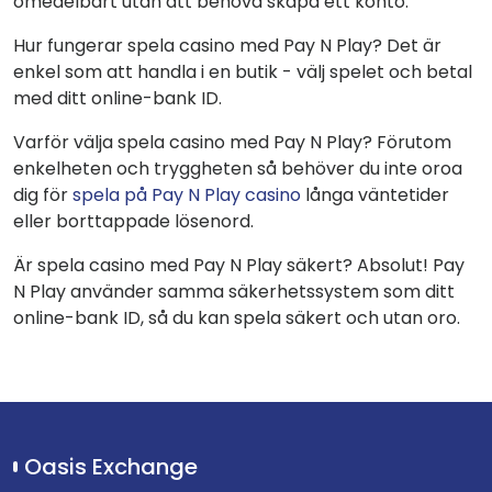
omedelbart utan att behöva skapa ett konto.
Hur fungerar spela casino med Pay N Play? Det är
enkel som att handla i en butik - välj spelet och betal
med ditt online-bank ID.
Varför välja spela casino med Pay N Play? Förutom
enkelheten och tryggheten så behöver du inte oroa
dig för
spela på Pay N Play casino
långa väntetider
eller borttappade lösenord.
Är spela casino med Pay N Play säkert? Absolut! Pay
N Play använder samma säkerhetssystem som ditt
online-bank ID, så du kan spela säkert och utan oro.
Oasis Exchange