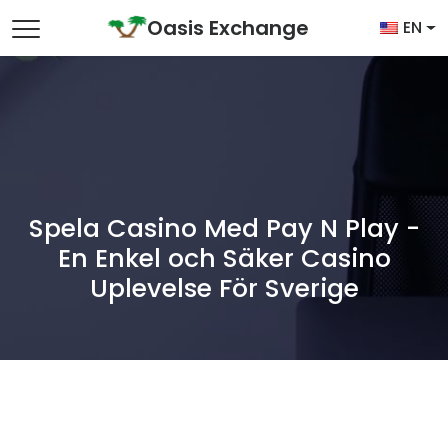
Skip to content
Oasis Exchange
EN
Main Navigation
Spela Casino Med Pay N Play -
En Enkel och Säker Casino
Uplevelse För Sverige