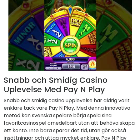
Snabb och Smidig Casino
Uplevelse Med Pay N Play
Snabb och smidig casino upplevelse har aldrig varit
enklare tack vare Pay N Play. Med denna innovativa
metod kan svenska spelare börja spela sina
favoritcasinospel omedelbart utan att behöva skapa
ett konto. Inte bara sparar det tid, utan gör också
insättningar och uttag mycket enklare. Pay N Play