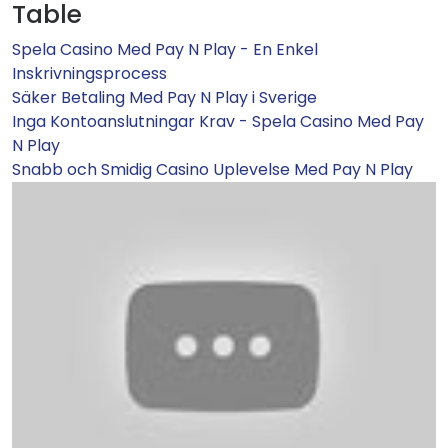
Table
Spela Casino Med Pay N Play - En Enkel
Inskrivningsprocess
Säker Betaling Med Pay N Play i Sverige
Inga Kontoanslutningar Krav - Spela Casino Med Pay
N Play
Snabb och Smidig Casino Uplevelse Med Pay N Play