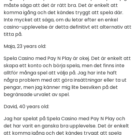
måste säga att det är rätt bra. Det är enkelt att
komma igång och det kändes tryggt att spela där.
Inte mycket att säga, om du letar efter en enkel
casino-upplevelse är detta definitivt ett alternativ att
titta på.
Maja, 23 years old:
Spela Casino med Pay N Play är okej. Det är enkelt att
skapa ett konto och börja spela, men det finns inte
alltför många spel att välja på. Jag har inte haft
några problem med att göra insättningar eller ta ut
pengar, men jag känner mig lite besviken på det
begränsade urvalet av spel.
David, 40 years old:
Jag har spelat på Spela Casino med Pay N Play och
det har varit en ganska bra upplevelse. Det är enkelt
att komma igång och det kändes tryggt att spela