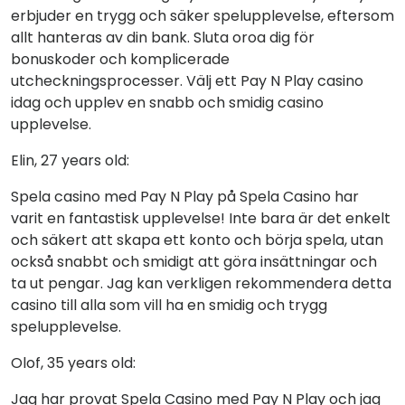
erbjuder en trygg och säker spelupplevelse, eftersom
allt hanteras av din bank. Sluta oroa dig för
bonuskoder och komplicerade
utcheckningsprocesser. Välj ett Pay N Play casino
idag och upplev en snabb och smidig casino
upplevelse.
Elin, 27 years old:
Spela casino med Pay N Play på Spela Casino har
varit en fantastisk upplevelse! Inte bara är det enkelt
och säkert att skapa ett konto och börja spela, utan
också snabbt och smidigt att göra insättningar och
ta ut pengar. Jag kan verkligen rekommendera detta
casino till alla som vill ha en smidig och trygg
spelupplevelse.
Olof, 35 years old:
Jag har provat Spela Casino med Pay N Play och jag