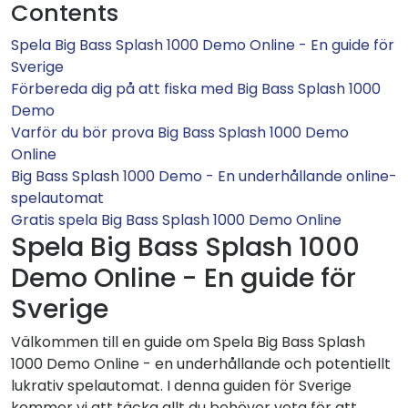
Contents
Spela Big Bass Splash 1000 Demo Online - En guide för
Sverige
Förbereda dig på att fiska med Big Bass Splash 1000
Demo
Varför du bör prova Big Bass Splash 1000 Demo
Online
Big Bass Splash 1000 Demo - En underhållande online-
spelautomat
Gratis spela Big Bass Splash 1000 Demo Online
Spela Big Bass Splash 1000
Demo Online - En guide för
Sverige
Välkommen till en guide om Spela Big Bass Splash
1000 Demo Online - en underhållande och potentiellt
lukrativ spelautomat. I denna guiden för Sverige
kommer vi att täcka allt du behöver veta för att