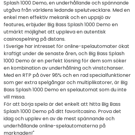
Splash 1000 Demo, en underhållande och spännande
utgåva från världens ledande spelutvecklare. Med en
enkel men effektiv mekanik och en uppsjö av
features, erbjuder Big Bass Splash 1000 Demo en
utmärkt möjlighet att uppleva en autentisk
casinospelning på distans.
I Sverige har intresset för online-spelautomater ökat
kraftigt under de senaste åren, och Big Bass Splash
1000 Demo är en perfekt lösning för dem som söker
en kombination av underhållning och vinstchanser.
Med en RTP på över 96% och en rad specialfunktioner
som ger extra spelgångar och multiplikatorer, är Big
Bass Splash 1000 Demo en spelautomat som du inte
vill missa.
För att börja spela är det enkelt att hitta Big Bass
Splash 1000 Demo på ditt favoritcasino. Prova det
idag och upplev en av de mest spännande och
underhållande online-spelautomaterna på
marknaden!"