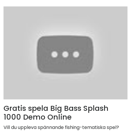
Gratis spela Big Bass Splash
1000 Demo Online
Vill du uppleva spännande fishing-tematiska spel?