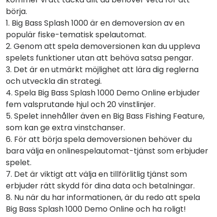
börja.
1. Big Bass Splash 1000 är en demoversion av en
populär fiske-tematisk spelautomat.
2. Genom att spela demoversionen kan du uppleva
spelets funktioner utan att behöva satsa pengar.
3. Det är en utmärkt möjlighet att lära dig reglerna
och utveckla din strategi.
4. Spela Big Bass Splash 1000 Demo Online erbjuder
fem valsprutande hjul och 20 vinstlinjer.
5. Spelet innehåller även en Big Bass Fishing Feature,
som kan ge extra vinstchanser.
6. För att börja spela demoversionen behöver du
bara välja en onlinespelautomat-tjänst som erbjuder
spelet.
7. Det är viktigt att välja en tillförlitlig tjänst som
erbjuder rätt skydd för dina data och betalningar.
8. Nu när du har informationen, är du redo att spela
Big Bass Splash 1000 Demo Online och ha roligt!