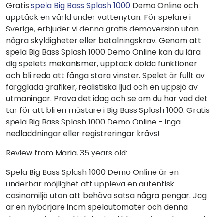
Gratis
spela Big Bass Splash 1000
Demo Online och
upptäck en värld under vattenytan. För spelare i
Sverige, erbjuder vi denna gratis demoversion utan
några skyldigheter eller betalningskrav. Genom att
spela Big Bass Splash 1000 Demo Online kan du lära
dig spelets mekanismer, upptäck dolda funktioner
och bli redo att fånga stora vinster. Spelet är fullt av
färgglada grafiker, realistiska ljud och en uppsjö av
utmaningar. Prova det idag och se om du har vad det
tar för att bli en mästare i Big Bass Splash 1000. Gratis
spela Big Bass Splash 1000 Demo Online - inga
nedladdningar eller registreringar krävs!
Review from Maria, 35 years old:
Spela Big Bass Splash 1000 Demo Online är en
underbar möjlighet att uppleva en autentisk
casinomiljö utan att behöva satsa några pengar. Jag
är en nybörjare inom spelautomater och denna