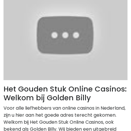
Het Gouden Stuk Online Casinos:
Welkom bij Golden Billy
Voor alle liefhebbers van online casinos in Nederland,
zijn u hier aan het goede adres terecht gekomen.
Welkom bij Het Gouden Stuk Online Casinos, ook
bekend als Golden Billy. Wij bieden een uitgebreid