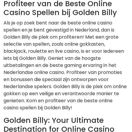
Profiteer van de Beste Online
Casino Spellen bij Golden Billy
Als je op zoek bent naar de beste online casino
spellen en je bent gevestigd in Nederland, dan is
Golden Billy de plek om profiteren! Met een grote
selectie van spellen, zoals online gokkasten,
blackjack, roulette en live casino, is er voor iedereen
iets bij Golden Billy. Geniet van de hoogste
uitbetalingen en de beste gaming ervaring in het
Nederlandse online casino. Profiteer van promoties
en bonussen die speciaal zijn ontworpen voor
Nederlandse spelers. Golden Billy is de plek om online
gokken op een veilige en verantwoorde manier te
genieten. Kom en profiteer van de beste online
casino spellen bij Golden Billy!
Golden Billy: Your Ultimate
Destination for Online Casino