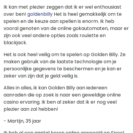
Ik kan met plezier zeggen dat ik er wel enthousiast
over ben!
goldenbilly
Het is heel gemakkelijk om te
spelen en de keuze aan spellen is enorm. Ik heb
vooral genoten van de online gokautomaten, maar er
zijn ook veel andere opties zoals roulette en
blackjack.
Het is ook heel veilig om te spelen op Golden Billy. Ze
maken gebruik van de laatste technologie om je
persoonlijke gegevens te beschermen en je kan er
zeker van zijn dat je geld veilig is.
Alles in alles, ik kan Golden Billy aan iedereen
aanraden die op zoek is naar een geweldige online
casino ervaring. Ik ben al zeker dat ik er nog veel
plezier aan zal hebben!
- Martijn, 35 jaar
Ik heb al een aantal keren online gespeeld op Speel