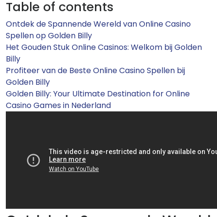
Table of contents
Ontdek de Spannende Wereld van Online Casino
Spellen op Golden Billy
Het Gouden Stuk Online Casinos: Welkom bij Golden
Billy
Profiteer van de Beste Online Casino Spellen bij
Golden Billy
Golden Billy: Your Ultimate Destination for Online
Casino Games in Nederland