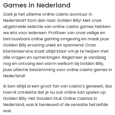
Games in Nederland
Zoek je het ultieme online casino avontuur in
Nederland? Kom dan naar Golden Billy! Met onze
uitgebreide selectie van online casino games hebben
we iets voor iedereen. Profiteer van onze veilige en
betrouwbare online gaming omgeving en maak jouw
Golden Billy ervaring uniek en spannend. Onze
klantenservice staat altijd klaar om je te helpen met
alle vragen en opmerkingen. Registreer je vandaag
nog en ontvang een warm welkom bij Golden Billy,
jouw ultieme bestemming voor online casino games in
Nederland!
Ik ben altijd al een groot fan van casino's geweest, dus
toen ik ontdekte dat je nu ook online kan spelen op
Golden Billy: Het Gouden Stuk Online Casinos in
Nederland, was ik benieuwd of de sensatie hetzelfde
was.