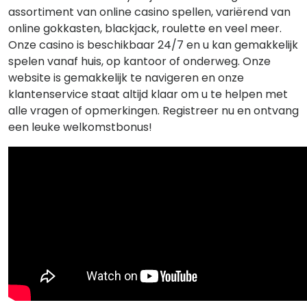
assortiment van online casino spellen, variërend van
online gokkasten, blackjack, roulette en veel meer.
Onze casino is beschikbaar 24/7 en u kan gemakkelijk
spelen vanaf huis, op kantoor of onderweg. Onze
website is gemakkelijk te navigeren en onze
klantenservice staat altijd klaar om u te helpen met
alle vragen of opmerkingen. Registreer nu en ontvang
een leuke welkomstbonus!