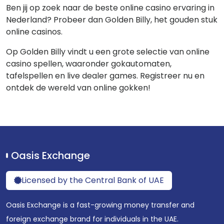
Ben jij op zoek naar de beste online casino ervaring in
Nederland? Probeer dan Golden Billy, het gouden stuk
online casinos.
Op Golden Billy vindt u een grote selectie van online
casino spellen, waaronder gokautomaten,
tafelspellen en live dealer games. Registreer nu en
ontdek de wereld van online gokken!
Oasis Exchange
Licensed by the Central Bank of UAE
Oasis Exchange is a fast-growing money transfer and
foreign exchange brand for individuals in the UAE.