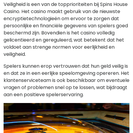
Veiligheid is een van de topprioriteiten bij Spins House
Casino. Het casino maakt gebruik van de nieuwste
encryptietechnologieën om ervoor te zorgen dat
persoonlijke en financiële gegevens van spelers goed
beschermd zijn. Bovendien is het casino volledig
gelicentieerd en gereguleerd, wat betekent dat het
voldoet aan strenge normen voor eerlijkheid en
veiligheid.
Spelers kunnen erop vertrouwen dat hun geld veilig is
en dat ze in een eerlijke speelomgeving opereren. Het
klantenserviceteam is ook beschikbaar om eventuele
vragen of problemen snel op te lossen, wat bijdraagt
aan een positieve spelerservaring.