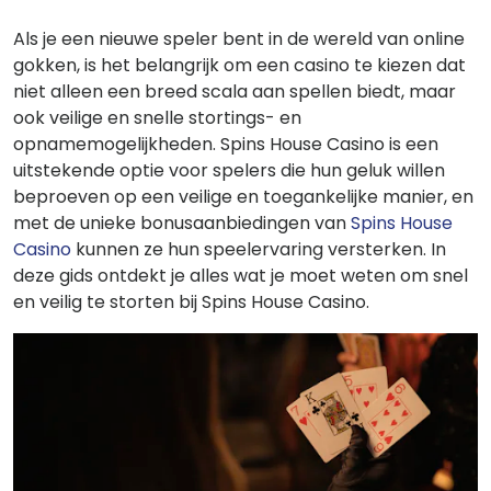
Als je een nieuwe speler bent in de wereld van online
gokken, is het belangrijk om een casino te kiezen dat
niet alleen een breed scala aan spellen biedt, maar
ook veilige en snelle stortings- en
opnamemogelijkheden. Spins House Casino is een
uitstekende optie voor spelers die hun geluk willen
beproeven op een veilige en toegankelijke manier, en
met de unieke bonusaanbiedingen van
Spins House
Casino
kunnen ze hun speelervaring versterken. In
deze gids ontdekt je alles wat je moet weten om snel
en veilig te storten bij Spins House Casino.