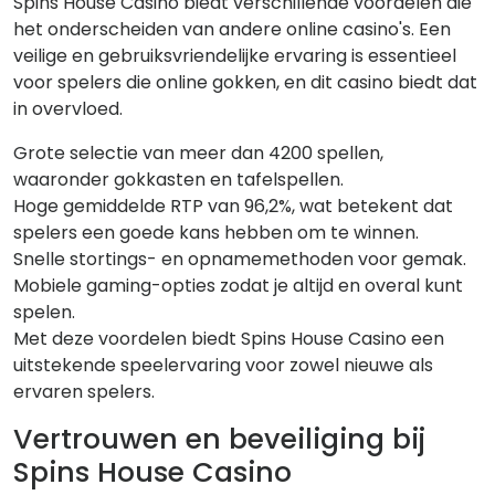
Spins House Casino biedt verschillende voordelen die
het onderscheiden van andere online casino's. Een
veilige en gebruiksvriendelijke ervaring is essentieel
voor spelers die online gokken, en dit casino biedt dat
in overvloed.
Grote selectie van meer dan 4200 spellen,
waaronder gokkasten en tafelspellen.
Hoge gemiddelde RTP van 96,2%, wat betekent dat
spelers een goede kans hebben om te winnen.
Snelle stortings- en opnamemethoden voor gemak.
Mobiele gaming-opties zodat je altijd en overal kunt
spelen.
Met deze voordelen biedt Spins House Casino een
uitstekende speelervaring voor zowel nieuwe als
ervaren spelers.
Vertrouwen en beveiliging bij
Spins House Casino