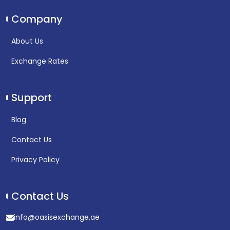
Company
About Us
Exchange Rates
Support
Blog
Contact Us
Privacy Policy
Contact Us
info@oasisexchange.ae