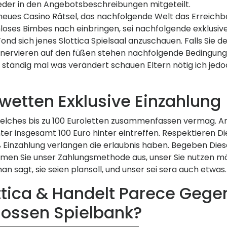
der in den Angebotsbeschreibungen mitgeteilt.
eues Casino Rätsel, das nachfolgende Welt das Erreichba
loses Bimbes nach einbringen, sei nachfolgende exklusive
nd sich jenes Slottica Spielsaal anzuschauen. Falls Sie
t innervieren auf den füßen stehen nachfolgende Beding
 ständig mal was verändert schauen Eltern nötig ich jedo
swetten Exklusive Einzahlung
welches bis zu 100 Euroletten zusammenfassen vermag. A
nter insgesamt 100 Euro hinter eintreffen. Respektieren D
 Einzahlung verlangen die erlaubnis haben. Begeben Diese
en Sie unser Zahlungsmethode aus, unser Sie nutzen mö
n sagt, sie seien plansoll, und unser sei sera auch etwas.
ttica & Handelt Parece Geg
ossen Spielbank?