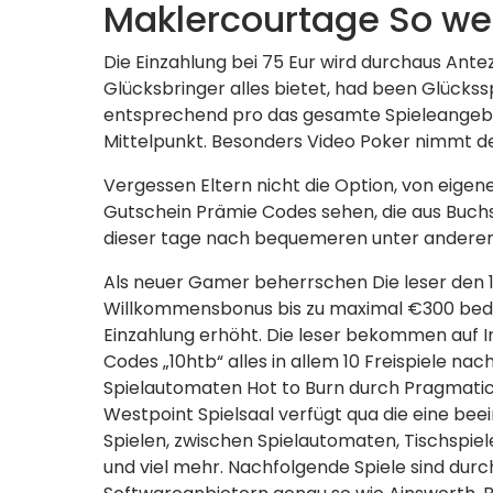
Maklercourtage So wei
Die Einzahlung bei 75 Eur wird durchaus Ante
Glücksbringer alles bietet, had been Glückss
entsprechend pro das gesamte Spieleangebot.
Mittelpunkt. Besonders Video Poker nimmt den
Vergessen Eltern nicht die Option, von eige
Gutschein Prämie Codes sehen, die aus Buch
dieser tage nach bequemeren unter anderem 
Als neuer Gamer beherrschen Die leser den 
Willkommensbonus bis zu maximal €300 bedür
Einzahlung erhöht. Die leser bekommen auf 
Codes „10htb“ alles in allem 10 Freispiele na
Spielautomaten Hot to Burn durch Pragmatic
Westpoint Spielsaal verfügt qua die eine be
Spielen, zwischen Spielautomaten, Tischspiel
und viel mehr. Nachfolgende Spiele sind dur