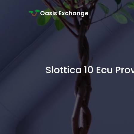
Skip to content
Oasis Exchange
Main Navigation
Slottica 10 Ecu Pr