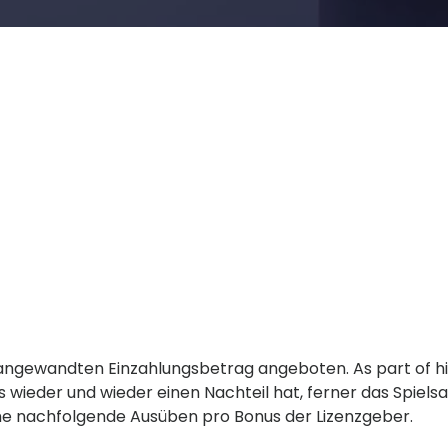
 angewandten Einzahlungsbetrag angeboten. As part of 
s wieder und wieder einen Nachteil hat, ferner das Spielsa
e nachfolgende Ausüben pro Bonus der Lizenzgeber.