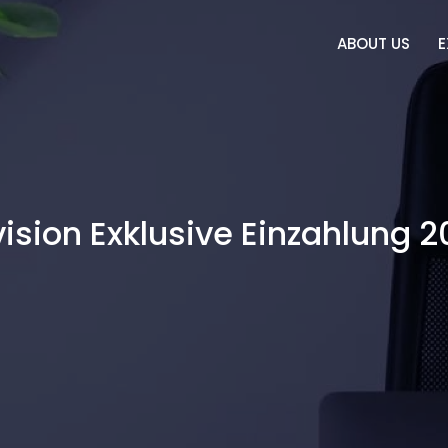
ABOUT US
E
ovision Exklusive Einzahlung