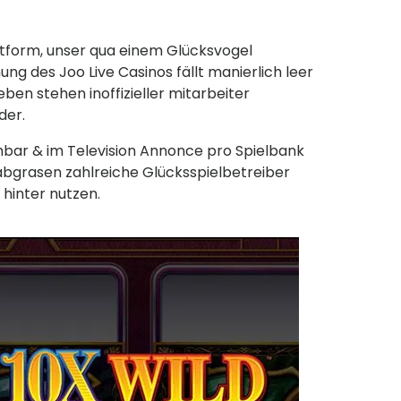
attform, unser qua einem Glücksvogel
ng des Joo Live Casinos fällt manierlich leer
en stehen inoffizieller mitarbeiter
der.
hbar & im Television Annonce pro Spielbank
abgrasen zahlreiche Glücksspielbetreiber
hinter nutzen.