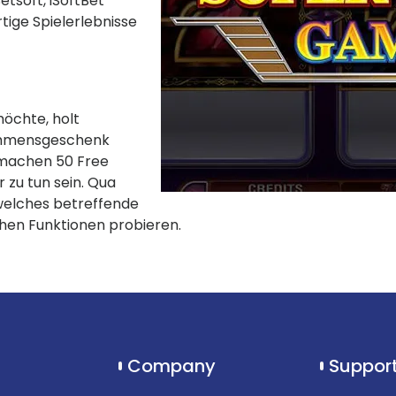
tsoft, iSoftBet
ige Spielerlebnisse
öchte, holt
kommensgeschenk
smachen 50 Free
 zu tun sein. Qua
welches betreffende
hen Funktionen probieren.
Company
Suppor