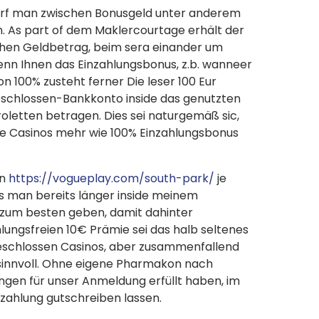
f man zwischen Bonusgeld unter anderem
en. As part of dem Maklercourtage erhält der
ichen Geldbetrag, beim sera einander um
nn Ihnen das Einzahlungsbonus, z.b. wanneer
 100% zusteht ferner Die leser 100 Eur
geschlossen-Bankkonto inside das genutzten
roletten betragen. Dies sei naturgemäß sic,
ne Casinos mehr wie 100% Einzahlungsbonus
on
https://vogueplay.com/south-park/
je
 man bereits länger inside meinem
zum besten geben, damit dahinter
hlungsfreien 10€ Prämie sei das halb seltenes
eschlossen Casinos, aber zusammenfallend
 sinnvoll. Ohne eigene Pharmakon nach
ngen für unser Anmeldung erfüllt haben, im
nzahlung gutschreiben lassen.