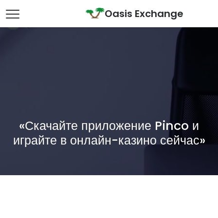
Skip to content
Oasis Exchange
Main Navigation
«Скачайте приложение Pinco и
играйте в онлайн-казино сейчас»