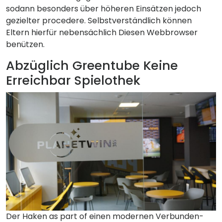
sodann besonders über höheren Einsätzen jedoch
gezielter procedere. Selbstverständlich können
Eltern hierfür nebensächlich Diesen Webbrowser
benützen.
Abzüglich Greentube Keine
Erreichbar Spielothek
Der Haken as part of einen modernen Verbunden-