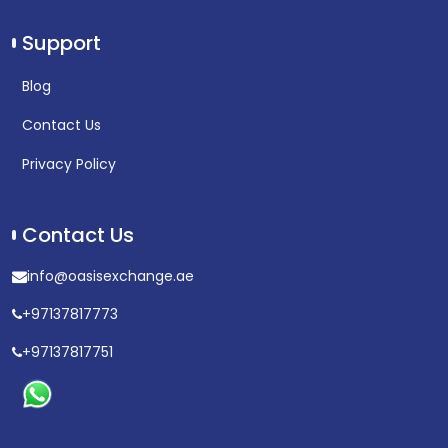
Support
Blog
Contact Us
Privacy Policy
Contact Us
info@oasisexchange.ae
+97137817773
+97137817751