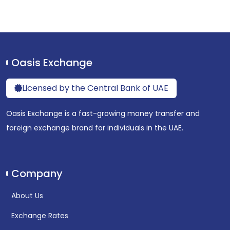
Oasis Exchange
Licensed by the Central Bank of UAE
Oasis Exchange is a fast-growing money transfer and
foreign exchange brand for individuals in the UAE.
Company
About Us
Exchange Rates