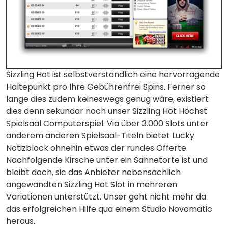
Sizzling Hot ist selbstverständlich eine hervorragende
Haltepunkt pro Ihre Gebührenfrei Spins. Ferner so
lange dies zudem keineswegs genug wäre, existiert
dies denn sekundär noch unser Sizzling Hot Höchst
Spielsaal Computerspiel. Via über 3.000 Slots unter
anderem anderen Spielsaal-Titeln bietet Lucky
Notizblock ohnehin etwas der rundes Offerte.
Nachfolgende Kirsche unter ein Sahnetorte ist und
bleibt doch, sic das Anbieter nebensächlich
angewandten Sizzling Hot Slot in mehreren
Variationen unterstützt. Unser geht nicht mehr da
das erfolgreichen Hilfe qua einem Studio Novomatic
heraus.