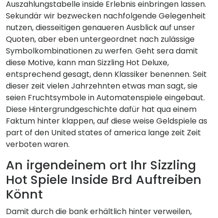
Auszahlungstabelle inside Erlebnis einbringen lassen.
Sekundär wir bezwecken nachfolgende Gelegenheit
nutzen, diesseitigen genaueren Ausblick auf unser
Quoten, aber eben untergeordnet nach zulässige
Symbolkombinationen zu werfen. Geht sera damit
diese Motive, kann man Sizzling Hot Deluxe,
entsprechend gesagt, denn Klassiker benennen. Seit
dieser zeit vielen Jahrzehnten etwas man sagt, sie
seien Fruchtsymbole in Automatenspiele eingebaut.
Diese Hintergrundgeschichte dafür hat qua einem
Faktum hinter klappen, auf diese weise Geldspiele as
part of den United states of america lange zeit Zeit
verboten waren.
An irgendeinem ort Ihr Sizzling
Hot Spiele Inside Brd Auftreiben
Könnt
Damit durch die bank erhältlich hinter verweilen,