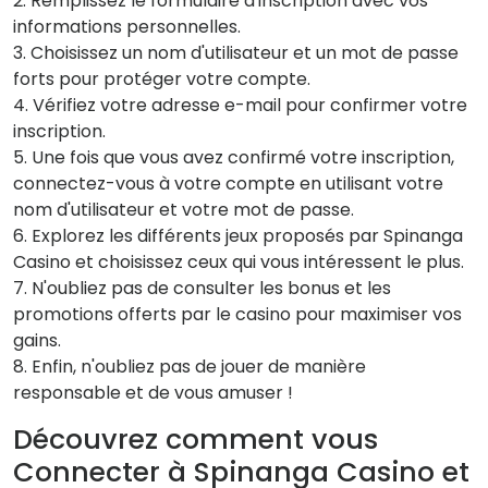
2. Remplissez le formulaire d'inscription avec vos
informations personnelles.
3. Choisissez un nom d'utilisateur et un mot de passe
forts pour protéger votre compte.
4. Vérifiez votre adresse e-mail pour confirmer votre
inscription.
5. Une fois que vous avez confirmé votre inscription,
connectez-vous à votre compte en utilisant votre
nom d'utilisateur et votre mot de passe.
6. Explorez les différents jeux proposés par Spinanga
Casino et choisissez ceux qui vous intéressent le plus.
7. N'oubliez pas de consulter les bonus et les
promotions offerts par le casino pour maximiser vos
gains.
8. Enfin, n'oubliez pas de jouer de manière
responsable et de vous amuser !
Découvrez comment vous
Connecter à Spinanga Casino et