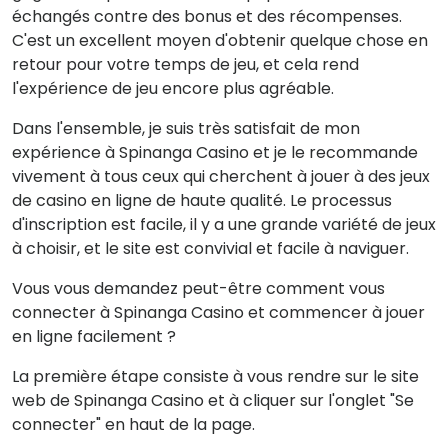
échangés contre des bonus et des récompenses.
C'est un excellent moyen d'obtenir quelque chose en
retour pour votre temps de jeu, et cela rend
l'expérience de jeu encore plus agréable.
Dans l'ensemble, je suis très satisfait de mon
expérience à Spinanga Casino et je le recommande
vivement à tous ceux qui cherchent à jouer à des jeux
de casino en ligne de haute qualité. Le processus
d'inscription est facile, il y a une grande variété de jeux
à choisir, et le site est convivial et facile à naviguer.
Vous vous demandez peut-être comment vous
connecter à Spinanga Casino et commencer à jouer
en ligne facilement ?
La première étape consiste à vous rendre sur le site
web de Spinanga Casino et à cliquer sur l'onglet "Se
connecter" en haut de la page.