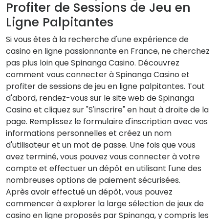
Profiter de Sessions de Jeu en
Ligne Palpitantes
Si vous êtes à la recherche d'une expérience de
casino en ligne passionnante en France, ne cherchez
pas plus loin que Spinanga Casino. Découvrez
comment vous connecter à Spinanga Casino et
profiter de sessions de jeu en ligne palpitantes. Tout
d'abord, rendez-vous sur le site web de Spinanga
Casino et cliquez sur "S'inscrire" en haut à droite de la
page. Remplissez le formulaire d'inscription avec vos
informations personnelles et créez un nom
d'utilisateur et un mot de passe. Une fois que vous
avez terminé, vous pouvez vous connecter à votre
compte et effectuer un dépôt en utilisant l'une des
nombreuses options de paiement sécurisées.
Après avoir effectué un dépôt, vous pouvez
commencer à explorer la large sélection de jeux de
casino en ligne proposés par Spinanga, y compris les