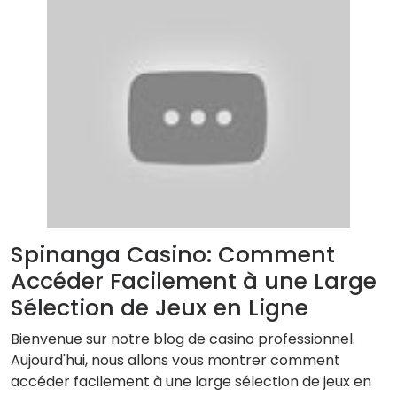
Spinanga Casino: Comment
Accéder Facilement à une Large
Sélection de Jeux en Ligne
Bienvenue sur notre blog de casino professionnel.
Aujourd'hui, nous allons vous montrer comment
accéder facilement à une large sélection de jeux en