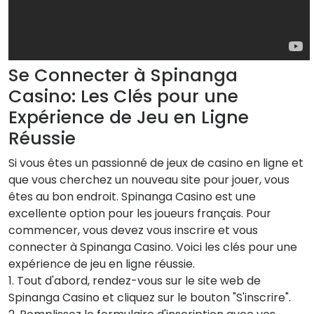
Se Connecter à Spinanga
Casino: Les Clés pour une
Expérience de Jeu en Ligne
Réussie
Si vous êtes un passionné de jeux de casino en ligne et
que vous cherchez un nouveau site pour jouer, vous
êtes au bon endroit. Spinanga Casino est une
excellente option pour les joueurs français. Pour
commencer, vous devez vous inscrire et vous
connecter à Spinanga Casino. Voici les clés pour une
expérience de jeu en ligne réussie.
1. Tout d'abord, rendez-vous sur le site web de
Spinanga Casino et cliquez sur le bouton "S'inscrire".