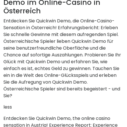
Demo im Online-Casino in
Österreich
Entdecken Sie Quickwin Demo, die Online-Casino-
Sensation in Österreich! Erfahrungsbericht: Erleben
Sie schnelle Gewinne mit diesem aufregenden Spiel.
Österreichische Spieler lieben Quickwin Demo für
seine benutzerfreundliche Oberfläche und die
Chance auf sofortige Auszahlungen. Probieren Sie Ihr
Glück mit Quickwin Demo und erfahren Sie, wie
einfach es ist, echtes Geld zu gewinnen. Tauchen Sie
ein in die Welt des Online-Glücksspiels und erleben
Sie die Aufregung von Quickwin Demo.
Österreichische Spieler sind bereits begeistert - und
Sie?
less
Entdecken Sie Quickwin Demo, the online casino
sensation in Austria! Experience Report: Experience