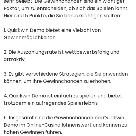
sehr beliebt. Die Gewinnchancen sind ein wichtiger
Faktor, um zu entscheiden, ob sich das Spielen lohnt.
Hier sind 5 Punkte, die Sie berücksichtigen sollten:
1. Quickwin Demo bietet eine Vielzahl von
Gewinnmöglichkeiten.
2. Die Auszahlungsrate ist wettbewerbsfähig und
attraktiv.
3. Es gibt verschiedene Strategien, die Sie anwenden
können, um Ihre Gewinnchancen zu erhöhen.
4. Quickwin Demo ist einfach zu spielen und bietet
trotzdem ein aufregendes Spielerlebnis.
5. Insgesamt sind die Gewinnchancen bei Quickwin
Demo im Online-Casino lohnenswert und können zu
hohen Gewinnen führen.