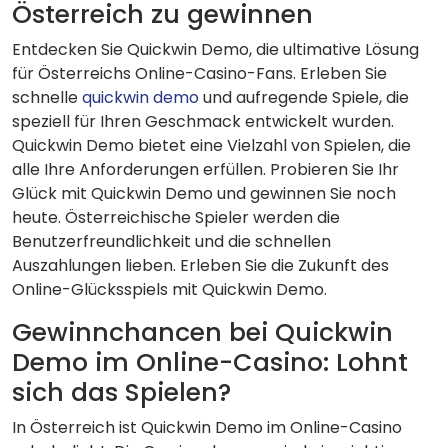
Österreich zu gewinnen
Entdecken Sie Quickwin Demo, die ultimative Lösung
für Österreichs Online-Casino-Fans. Erleben Sie
schnelle
quickwin demo
und aufregende Spiele, die
speziell für Ihren Geschmack entwickelt wurden.
Quickwin Demo bietet eine Vielzahl von Spielen, die
alle Ihre Anforderungen erfüllen. Probieren Sie Ihr
Glück mit Quickwin Demo und gewinnen Sie noch
heute. Österreichische Spieler werden die
Benutzerfreundlichkeit und die schnellen
Auszahlungen lieben. Erleben Sie die Zukunft des
Online-Glücksspiels mit Quickwin Demo.
Gewinnchancen bei Quickwin
Demo im Online-Casino: Lohnt
sich das Spielen?
In Österreich ist Quickwin Demo im Online-Casino