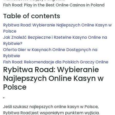
Fish Road: Play in the Best Online Casinos in Poland
Table of contents
Rybitwa Road: Wybieranie Najlepszych Online Kasyn w
Polsce
Jak Znaleźć Bezpieczne i Rzetelne Kasyno Online na
Rybitwie?
Oferta Gier w Kasynach Online Dostępnych na
Rybitwie
Fish Road: Rekomendacje dla Polskich Graczy Online
Rybitwa Road: Wybieranie
Najlepszych Online Kasyn w
Polsce
„
Jeśli szukasz najlepszych online kasyn w Polsce,
Rybitwa Road jest wspaniałym punktem wyjścia.