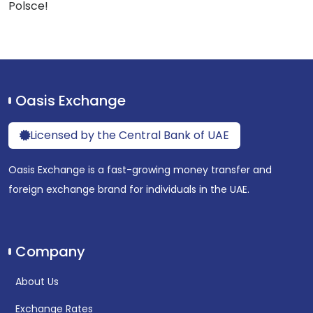
Polsce!
Oasis Exchange
Licensed by the Central Bank of UAE
Oasis Exchange is a fast-growing money transfer and
foreign exchange brand for individuals in the UAE.
Company
About Us
Exchange Rates