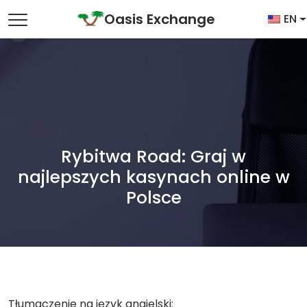
Skip to content
Oasis Exchange
EN
Main Navigation
Rybitwa Road: Graj w
najlepszych kasynach online w
Polsce
Tłumaczenie na język angielski: