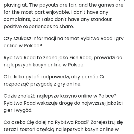
playing at. The payouts are fair, and the games are
for the most part enjoyable. I don't have any
complaints, but I also don't have any standout
positive experiences to share.
Czy szukasz informacji na temat Rybitwa Road i gry
online w Polsce?
Rybitwa Road to znane jako Fish Road, prowadzi do
najlepszych kasyn online w Polsce.
Oto kilka pytań i odpowiedzi, aby pomóc Ci
rozpocząć przygodę z gry online.
Gdzie znaleźć najlepsze kasyno online w Polsce?
Rybitwa Road wskazuje drogę do najwyższej jakości
gier i wygód.
Co czeka Cię dalej na Rybitwa Road? Zarejestruj się
teraz i zostań częścią najlepszych kasyn online w