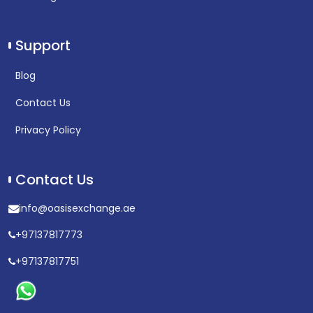
Support
Blog
Contact Us
Privacy Policy
Contact Us
info@oasisexchange.ae
+97137817773
+97137817751