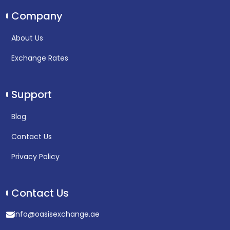
Company
About Us
Exchange Rates
Support
Blog
Contact Us
Privacy Policy
Contact Us
info@oasisexchange.ae