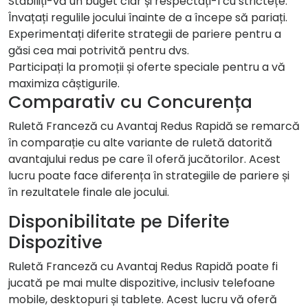
Stabiliți-vă un buget clar și respectați-l cu strictețe.
Învațați regulile jocului înainte de a începe să pariați.
Experimentați diferite strategii de pariere pentru a
găsi cea mai potrivită pentru dvs.
Participați la promoții și oferte speciale pentru a vă
maximiza câștigurile.
Comparativ cu Concurența
Ruletă Franceză cu Avantaj Redus Rapidă se remarcă
în comparație cu alte variante de ruletă datorită
avantajului redus pe care îl oferă jucătorilor. Acest
lucru poate face diferența în strategiile de pariere și
în rezultatele finale ale jocului.
Disponibilitate pe Diferite
Dispozitive
Ruletă Franceză cu Avantaj Redus Rapidă poate fi
jucată pe mai multe dispozitive, inclusiv telefoane
mobile, desktopuri și tablete. Acest lucru vă oferă