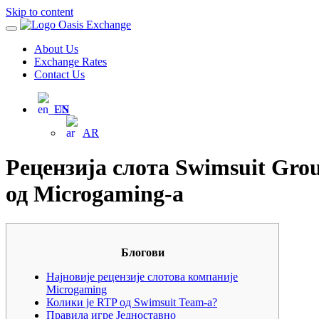
Skip to content
Main
Oasis Exchange
Navigation
About Us
Exchange Rates
Contact Us
EN
AR
Рецензија слота Swimsuit Gro
од Microgaming-а
Блогови
Најновије рецензије слотова компаније
Microgaming
Колики је RTP од Swimsuit Team-а?
Правила игре Једноставно