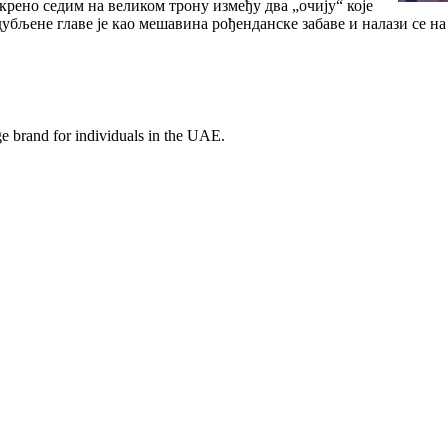
крено седим на великом трону између два „очију“ које
бљене главе је као мешавина рођенданске забаве и налази се на
e brand for individuals in the UAE.