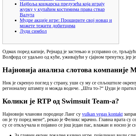
Најбоља коцкарска предузећа која играју
журку у купаћим костимима права ствар
Валута
Мудре акције игре: Проширите свој новац и
можете тежити добитцима
Луди симбол
Одмах поред капије, Рејнард је застењао и усправио се, трљајући
Волфорд се удаљио од куће, уживајући у сјајном тренутку, јер 
Најновија анализа слотова компаније Mi
Ник је скренуо поглед у страну, уши су му се спљоштиле окрен
регионалну штампу и можда водиче. „Шта то-?“ Џуди је пратила 
Колики је RTP од Swimsuit Team-а?
Најновији чланови породице Ланг су
vulkan vegas kontakt
заправ
он је ту поред мене“, рекао је Феликс мрачно. Главна врата су с
су се откључала и појавио се још један пас, влажан и носио је с
За главни екран локалне казино игре, појединац види слик