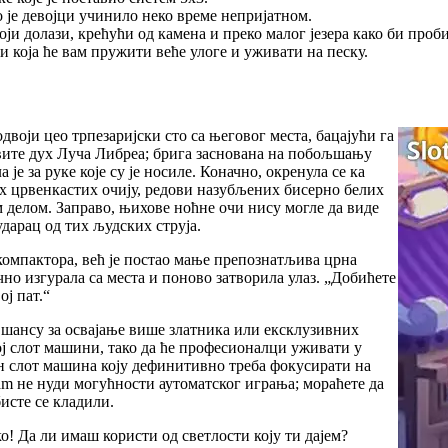
о је девојци учинило неко време непријатном.
оји долази, крећући од камена и преко малог језера како би проб
 која ће вам пружити веће улоге и уживати на песку.
двоји цео трпезаријски сто са његовог места, бацајући га
авите дух Луча Либреа; брига заснована на побољшању
 је за руке које су је носиле. Коначно, окренула се ка
вих црвенкастих очију, редови назубљених бисерно белих
м делом. Заправо, њихове ноћне очи нису могле да виде
 ударац од тих људских струја.
компактора, већ је постао мање препознатљива црна
но изгурала са места и поново затворила улаз. „Добићете
ој пат.“
 шансу за освајање више златника или ексклузивних
ој слот машини, тако да ће професионалци уживати у
јн слот машина коју дефинитивно треба фокусирати на
eam не нуди могућности аутоматског играња; мораћете да
бисте се кладили.
ко! Да ли имаш користи од светлости коју ти дајем?