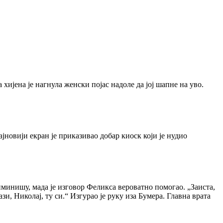
 хијена је нагнула женски појас надоле да јој шапне на уво.
јновији екран је приказивао добар киоск који је нудио
минишу, мада је изговор Феликса вероватно помогао. „Заиста,
зи, Николај, ту си.“ Изгурао је руку иза Бумера. Главна врата