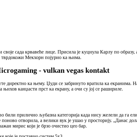
 своје сада крвавеће лице. Присила је куцнула Карлу по образу, а
је тврдокожи Мекхорн појурио ка њима.
crogaming - vulkan vegas kontakt
уте директно ка њему.
Џуди се забринуто вратила ка екранима. На
њихов канџасти прст ка екрану, а очи су јој се рашириле.
о били прилично љубазна категорија када нису желели да га ели
е поново отворила, а велики вук је ушао у просторију. „Данас дола
нажан мирис који је брзо очистио цео бар.
е које је поставио систем 5x3.