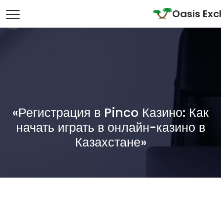
Skip to content
Oasis Ex
Main Navigation
«Регистрация в Pinco Казино: Как
начать играть в онлайн-казино в
Казахстане»