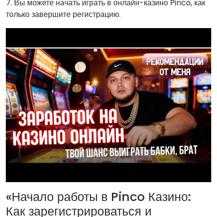
7. Вы можете начать играть в онлайн-казино Pinco, как
только завершите регистрацию.
«Начало работы в Pinco Казино:
Как зарегистрироваться и