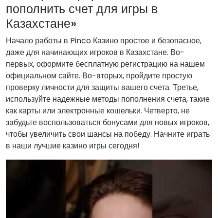
пополнить счет для игры в
Казахстане»
Начало работы в Pinco Казино простое и безопасное,
даже для начинающих игроков в Казахстане. Во-
первых, оформите бесплатную регистрацию на нашем
официальном сайте. Во-вторых, пройдите простую
проверку личности для защиты вашего счета. Третье,
используйте надежные методы пополнения счета, такие
как карты или электронные кошельки. Четверто, не
забудьте воспользоваться бонусами для новых игроков,
чтобы увеличить свои шансы на победу. Начните играть
в наши лучшие казино игры сегодня!