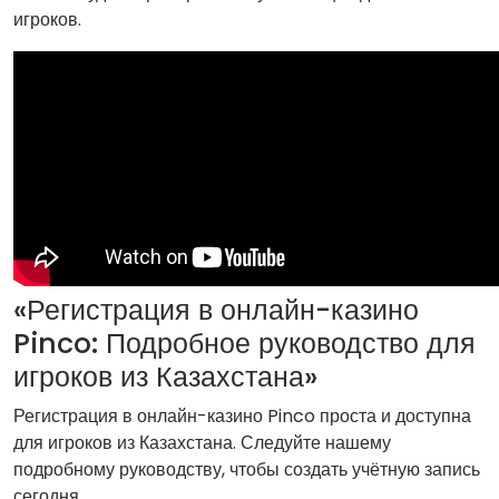
игроков.
«Регистрация в онлайн-казино
Pinco: Подробное руководство для
игроков из Казахстана»
Регистрация в онлайн-казино Pinco проста и доступна
для игроков из Казахстана. Следуйте нашему
подробному руководству, чтобы создать учётную запись
сегодня.