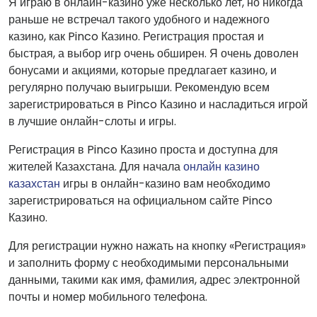
Я играю в онлайн-казино уже несколько лет, но никогда
раньше не встречал такого удобного и надежного
казино, как Pinco Казино. Регистрация простая и
быстрая, а выбор игр очень обширен. Я очень доволен
бонусами и акциями, которые предлагает казино, и
регулярно получаю выигрыши. Рекомендую всем
зарегистрироваться в Pinco Казино и насладиться игрой
в лучшие онлайн-слоты и игры.
Регистрация в Pinco Казино проста и доступна для
жителей Казахстана. Для начала
онлайн казино
казахстан
игры в онлайн-казино вам необходимо
зарегистрироваться на официальном сайте Pinco
Казино.
Для регистрации нужно нажать на кнопку «Регистрация»
и заполнить форму с необходимыми персональными
данными, такими как имя, фамилия, адрес электронной
почты и номер мобильного телефона.