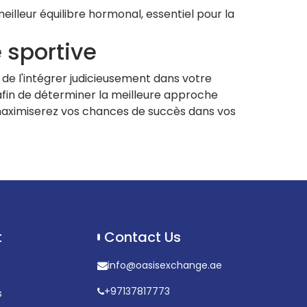
illeur équilibre hormonal, essentiel pour la
 sportive
t de l'intégrer judicieusement dans votre
afin de déterminer la meilleure approche
s maximiserez vos chances de succès dans vos
t
Contact Us
info@oasisexchange.ae
+97137817773
s