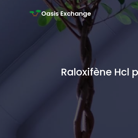
Skip to content
Oasis Exchange
Main Navigation
Raloxifène Hcl 