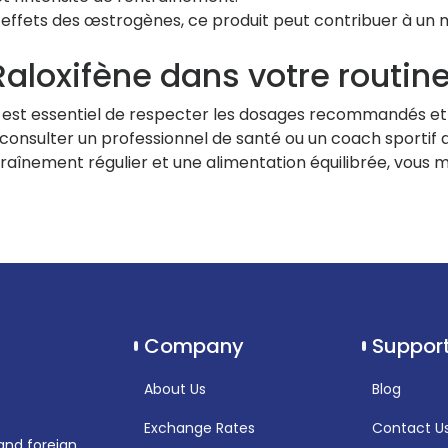
effets des œstrogènes, ce produit peut contribuer à un me
aloxifène dans votre routine
l, il est essentiel de respecter les dosages recommandés e
onsulter un professionnel de santé ou un coach sportif 
ntraînement régulier et une alimentation équilibrée, vou
Company
Suppor
About Us
Blog
Exchange Rates
Contact U
and foreign