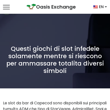
Skip to content
Oasis Exchange
EN
Main Navigation
Questi giochi di slot infedele
solamente mentre si riescono
per ammassare totalita diversi
simboli
Le slot da bar di Capecod sono disponibili sui principali
tumulto ADM che tipo di StarVegas, AdmiralBet, Snai e