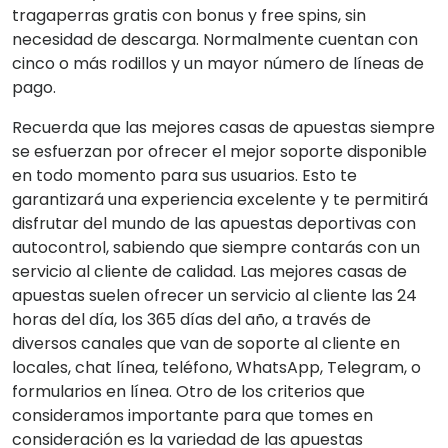
tragaperras gratis con bonus y free spins, sin
necesidad de descarga. Normalmente cuentan con
cinco o más rodillos y un mayor número de líneas de
pago.
Recuerda que las mejores casas de apuestas siempre
se esfuerzan por ofrecer el mejor soporte disponible
en todo momento para sus usuarios. Esto te
garantizará una experiencia excelente y te permitirá
disfrutar del mundo de las apuestas deportivas con
autocontrol, sabiendo que siempre contarás con un
servicio al cliente de calidad. Las mejores casas de
apuestas suelen ofrecer un servicio al cliente las 24
horas del día, los 365 días del año, a través de
diversos canales que van de soporte al cliente en
locales, chat línea, teléfono, WhatsApp, Telegram, o
formularios en línea. Otro de los criterios que
consideramos importante para que tomes en
consideración es la variedad de las apuestas