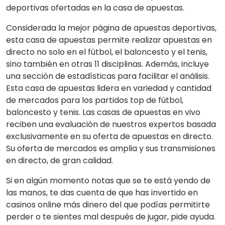
deportivas ofertadas en la casa de apuestas.
Considerada la mejor página de apuestas deportivas,
esta casa de apuestas permite realizar apuestas en
directo no solo en el fútbol, el baloncesto y el tenis,
sino también en otras 11 disciplinas. Además, incluye
una sección de estadísticas para facilitar el análisis.
Esta casa de apuestas lidera en variedad y cantidad
de mercados para los partidos top de fútbol,
baloncesto y tenis. Las casas de apuestas en vivo
reciben una evaluación de nuestros expertos basada
exclusivamente en su oferta de apuestas en directo.
Su oferta de mercados es amplia y sus transmisiones
en directo, de gran calidad.
Si en algún momento notas que se te está yendo de
las manos, te das cuenta de que has invertido en
casinos online más dinero del que podías permitirte
perder o te sientes mal después de jugar, pide ayuda.