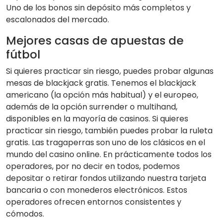
Uno de los bonos sin depósito más completos y
escalonados del mercado.
Mejores casas de apuestas de
fútbol
Si quieres practicar sin riesgo, puedes probar algunas
mesas de blackjack gratis. Tenemos el blackjack
americano (la opción más habitual) y el europeo,
además de la opción surrender o multihand,
disponibles en la mayoría de casinos. Si quieres
practicar sin riesgo, también puedes probar la ruleta
gratis. Las tragaperras son uno de los clásicos en el
mundo del casino online. En prácticamente todos los
operadores, por no decir en todos, podemos
depositar o retirar fondos utilizando nuestra tarjeta
bancaria o con monederos electrónicos. Estos
operadores ofrecen entornos consistentes y
cómodos.