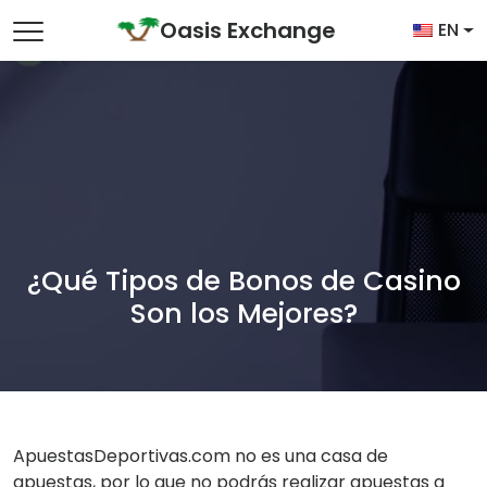
Skip to content
Oasis Exchange
EN
Main Navigation
¿Qué Tipos de Bonos de Casino
Son los Mejores?
ApuestasDeportivas.com no es una casa de
apuestas, por lo que no podrás realizar apuestas a