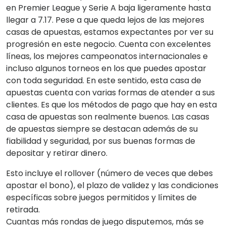
en Premier League y Serie A baja ligeramente hasta
llegar a 7.17. Pese a que queda lejos de las mejores
casas de apuestas, estamos expectantes por ver su
progresión en este negocio. Cuenta con excelentes
líneas, los mejores campeonatos internacionales e
incluso algunos torneos en los que puedes apostar
con toda seguridad. En este sentido, esta casa de
apuestas cuenta con varias formas de atender a sus
clientes. Es que los métodos de pago que hay en esta
casa de apuestas son realmente buenos. Las casas
de apuestas siempre se destacan además de su
fiabilidad y seguridad, por sus buenas formas de
depositar y retirar dinero.
Esto incluye el rollover (número de veces que debes
apostar el bono), el plazo de validez y las condiciones
específicas sobre juegos permitidos y límites de
retirada.
Cuantas más rondas de juego disputemos, más se