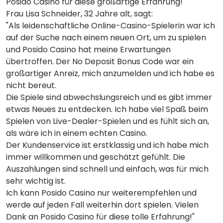
Posido Casino für diese großartige Erfahrung!"
Frau Lisa Schneider, 32 Jahre alt, sagt:
"Als leidenschaftliche Online-Casino-Spielerin war ich
auf der Suche nach einem neuen Ort, um zu spielen
und Posido Casino hat meine Erwartungen
übertroffen. Der No Deposit Bonus Code war ein
großartiger Anreiz, mich anzumelden und ich habe es
nicht bereut.
Die Spiele sind abwechslungsreich und es gibt immer
etwas Neues zu entdecken. Ich habe viel Spaß beim
Spielen von Live-Dealer-Spielen und es fühlt sich an,
als wäre ich in einem echten Casino.
Der Kundenservice ist erstklassig und ich habe mich
immer willkommen und geschätzt gefühlt. Die
Auszahlungen sind schnell und einfach, was für mich
sehr wichtig ist.
Ich kann Posido Casino nur weiterempfehlen und
werde auf jeden Fall weiterhin dort spielen. Vielen
Dank an Posido Casino für diese tolle Erfahrung!"