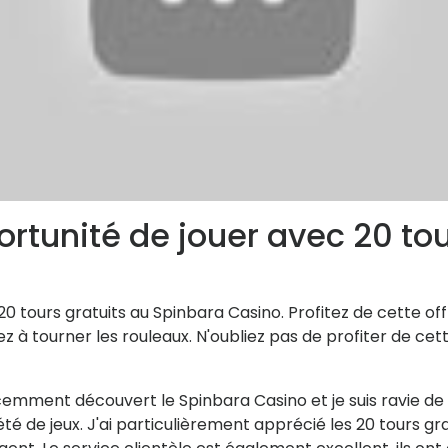
rtunité de jouer avec 20 tou
 tours gratuits au Spinbara Casino. Profitez de cette offr
à tourner les rouleaux. N'oubliez pas de profiter de cet
récemment découvert le Spinbara Casino et je suis ravie de
été de jeux. J'ai particulièrement apprécié les 20 tours gr