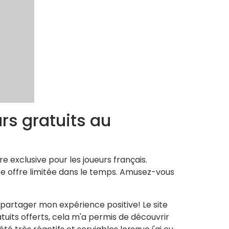
rs gratuits au
e exclusive pour les joueurs français.
te offre limitée dans le temps. Amusez-vous
 partager mon expérience positive! Le site
atuits offerts, cela m'a permis de découvrir