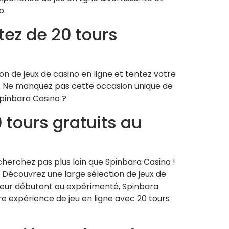
o.
tez de 20 tours
n de jeux de casino en ligne et tentez votre
. Ne manquez pas cette occasion unique de
Spinbara Casino ?
 tours gratuits au
cherchez pas plus loin que Spinbara Casino !
. Découvrez une large sélection de jeux de
oueur débutant ou expérimenté, Spinbara
e expérience de jeu en ligne avec 20 tours