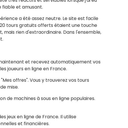
é très réactifs et serviables lorsque j'ai eu
 fiable et amusant.
rience a été assez neutre. Le site est facile
 20 tours gratuits offerts étaient une touche
t, mais rien d'extraordinaire. Dans l'ensemble,
t.
s maintenant et recevez automatiquement vos
es joueurs en ligne en France.
Mes offres". Vous y trouverez vos tours
 de mise.
tion de machines à sous en ligne populaires.
 jeux en ligne de France. Il utilise
nelles et financières.