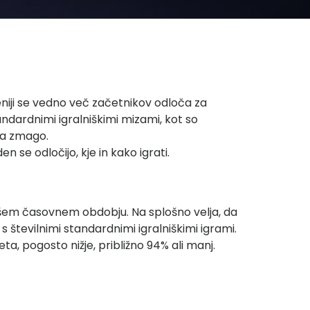
veniji se vedno več začetnikov odloča za
ndardnimi igralniškimi mizami, kot so
 za zmago.
se odločijo, kje in kako igrati.
daljšem časovnem obdobju. Na splošno velja, da
s številnimi standardnimi igralniškimi igrami.
a, pogosto nižje, približno 94% ali manj.