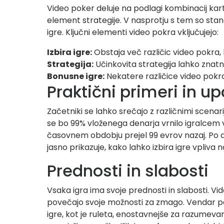
Video poker deluje na podlagi kombinacij kart, 
element strategije. V nasprotju s tem so standa
igre. Ključni elementi video pokra vključujejo:
Izbira igre:
Obstaja več različic video pokra, 
Strategija:
Učinkovita strategija lahko znatno
Bonusne igre:
Nekatere različice video pokra
Praktični primeri in u
Začetniki se lahko srečajo z različnimi scenari
se bo 99% vloženega denarja vrnilo igralcem v 
časovnem obdobju prejel 99 evrov nazaj. Po dru
jasno prikazuje, kako lahko izbira igre vpliva
Prednosti in slabosti
Vsaka igra ima svoje prednosti in slabosti. Vid
povečajo svoje možnosti za zmago. Vendar pa 
igre, kot je ruleta, enostavnejše za razumevan