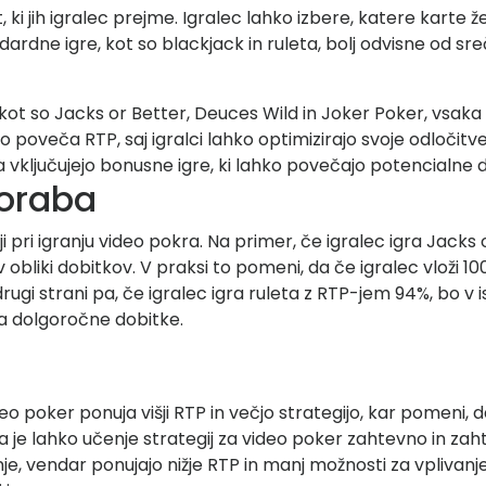
ki jih igralec prejme. Igralec lahko izbere, katere karte že
rdne igre, kot so blackjack in ruleta, bolj odvisne od sreče
kot so Jacks or Better, Deuces Wild in Joker Poker, vsaka z
 poveča RTP, saj igralci lahko optimizirajo svoje odločitve
 vključujejo bonusne igre, ki lahko povečajo potencialne 
poraba
ji pri igranju video pokra. Na primer, če igralec igra Jack
obliki dobitkov. V praksi to pomeni, da če igralec vloži 10
gi strani pa, če igralec igra ruleta z RTP-jem 94%, bo v i
 na dolgoročne dobitke.
eo poker ponuja višji RTP in večjo strategijo, kar pomeni, 
je lahko učenje strategij za video poker zahtevno in zaht
je, vendar ponujajo nižje RTP in manj možnosti za vplivanje