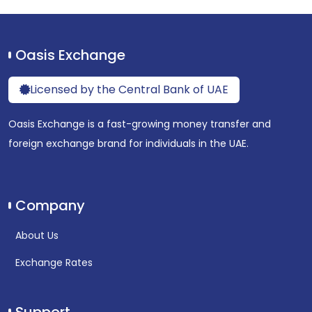
Oasis Exchange
Licensed by the Central Bank of UAE
Oasis Exchange is a fast-growing money transfer and
foreign exchange brand for individuals in the UAE.
Company
About Us
Exchange Rates