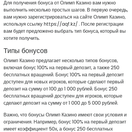
Для получения бонуса от Олимп Казино вам нужно
выполнить несколько простых шагов. В первую очередь,
вам нужно зарегистрироваться на сайте Олимп Казино,
используя ссылку https://aqf.kz/ . После регистрации
вам будет предложено выбрать тип бонуса, который вы
хотите получить.
Типы бонусов
Олимп Казино предлагает несколько типов бонусов,
включая бонус 100% на первый депозит, а также 250
бесплатных вращений. Бонус 100% на первый депозит
доступен для новых игроков, которые сделают первый
депозит на сумму от 100 до 1 000 рублей. Бонус 250
бесплатных вращений доступен для игроков, которые
сделают депозит на сумму от 1 000 до 5 000 рублей.
Важно, что бонусы Олимп Казино имеют свои условия и
ограничения. Например, бонус 100% на первый депозит
имеет коэффициент 50х, а бонус 250 бесплатных