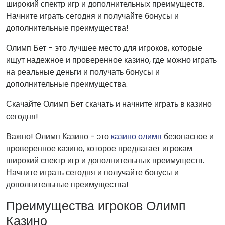
широкий спектр игр и дополнительных преимуществ.
Начните играть сегодня и получайте бонусы и
дополнительные преимущества!
Олимп Бет - это лучшее место для игроков, которые
ищут надежное и проверенное казино, где можно играть
на реальные деньги и получать бонусы и
дополнительные преимущества.
Скачайте Олимп Бет скачать и начните играть в казино
сегодня!
Важно! Олимп Казино - это
казино олимп
безопасное и
проверенное казино, которое предлагает игрокам
широкий спектр игр и дополнительных преимуществ.
Начните играть сегодня и получайте бонусы и
дополнительные преимущества!
Преимущества игроков Олимп
Казино