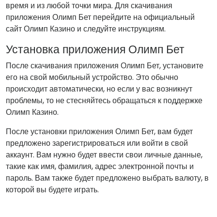
время и из любой точки мира. Для скачивания
приложения Олимп Бет перейдите на официальный
сайт Олимп Казино и следуйте инструкциям.
Установка приложения Олимп Бет
После скачивания приложения Олимп Бет, установите
его на свой мобильный устройство. Это обычно
происходит автоматически, но если у вас возникнут
проблемы, то не стесняйтесь обращаться к поддержке
Олимп Казино.
После установки приложения Олимп Бет, вам будет
предложено зарегистрироваться или войти в свой
аккаунт. Вам нужно будет ввести свои личные данные,
такие как имя, фамилия, адрес электронной почты и
пароль. Вам также будет предложено выбрать валюту, в
которой вы будете играть.