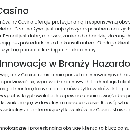
Casino
ów, nv Casino oferuje profesjonalną i responsywną obsłu
i telefon. Czat na żywo jest najszybszym sposobem na uz
. E-mail jest dobrym rozwiązaniem dla bardziej złożony
eferują bezpośredni kontakt z konsultantem. Obsługa klien
 uzyskać pomoc o każdej porze dnia i nocy.
i Innowacje w Branży Hazard
wija, a nv Casino nieustannie poszukuje innowacyjnych 
spodziewać się wprowadzenia nowych technologii, takich 
iosą atmosferę kasyna do domów użytkowników. Integracja
 i wypłat w kryptowalutach zapewnia anonimowość i bezpi
tkownikom grę w dowolnym miejscu i czasie. Rozwój sztuczn
indywidualnych preferencji użytkowników. nv Casino stawi
nologiczne i profesjonalną obsługę klienta to klucz do s