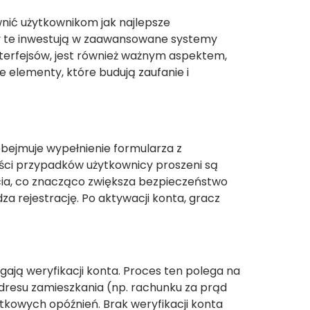
wnić użytkownikom jak najlepsze
my te inwestują w zaawansowane systemy
nterfejsów, jest również ważnym aspektem,
e elementy, które budują zaufanie i
obejmuje wypełnienie formularza z
ości przypadków użytkownicy proszeni są
ięcia, co znacząco zwiększa bezpieczeństwo
za rejestrację. Po aktywacji konta, gracz
ają weryfikacji konta. Proces ten polega na
dresu zamieszkania (np. rachunku za prąd
kowych opóźnień. Brak weryfikacji konta