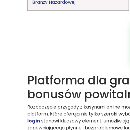
Branży Hazardowej
Platforma dla gra
bonusów powital
Rozpoczęcie przygody z kasynami online moż
platform, które oferują nie tylko szeroki wy
login
stanowi kluczowy element, umożliwiają
zapewniającego płynne i bezproblemowe logo