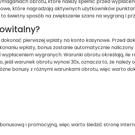
wymaganiach obrotu, które należy spełnić przed wypłac
iowe, które nagradzają aktywnych użytkowników punktam
o świetny sposób na zwiększenie szans na wygraną i prz
owitalny?
 dokonać pierwszej wpłaty na konto kasynowe. Przed doko
konaniu wpłaty, bonus zostanie automatycznie naliczony 
 wypłaceniem wygranych. Warunki obrotu określają, ile 
 jeśli warunek obrotu wynosi 30x, oznacza to, że należy 
różne bonusy z różnymi warunkami obrotu, więc warto do
tę bonusową i promocyjną, więc warto śledzić stronę int