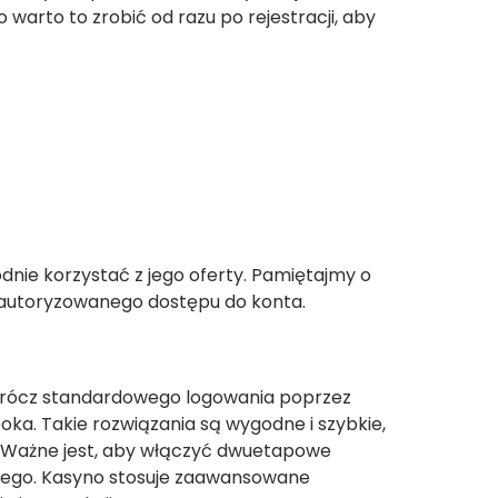
arto to zrobić od razu po rejestracji, aby
dnie korzystać z jego oferty. Pamiętajmy o
eautoryzowanego dostępu do konta.
Oprócz standardowego logowania poprzez
ka. Takie rozwiązania są wygodne i szybkie,
 Ważne jest, aby włączyć dwuetapowe
owego. Kasyno stosuje zaawansowane