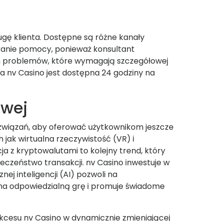
gę klienta. Dostępne są różne kanały
yskanie pomocy, ponieważ konsultant
ch problemów, które wymagają szczegółowej
ta nv Casino jest dostępna 24 godziny na
owej
rozwiązań, aby oferować użytkownikom jeszcze
jak wirtualna rzeczywistość (VR) i
 z kryptowalutami to kolejny trend, który
eczeństwo transakcji. nv Casino inwestuje w
ej inteligencji (AI) pozwoli na
a na odpowiedzialną grę i promuje świadome
ukcesu nv Casino w dynamicznie zmieniającej