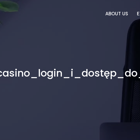
ABOUT US
E
casino_login_i_dostęp_do