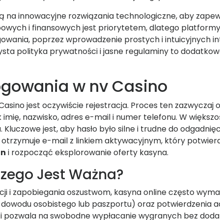
ają na innowacyjne rozwiązania technologiczne, aby zape
owych i finansowych jest priorytetem, dlatego platfor
ogowania, poprzez wprowadzenie prostych i intuicyjnych i
sta polityka prywatności i jasne regulaminy to dodatkow
Logowania w nv Casino
asino jest oczywiście rejestracja. Proces ten zazwyczaj 
mię, nazwisko, adres e-mail i numer telefonu. W większ
a. Kluczowe jest, aby hasło było silne i trudne do odgadn
 otrzymuje e-mail z linkiem aktywacyjnym, który potwierd
in
i rozpocząć eksplorowanie oferty kasyna.
czego Jest Ważna?
i i zapobiegania oszustwom, kasyna online często wymag
 dowodu osobistego lub paszportu) oraz potwierdzenia a
wa i pozwala na swobodne wypłacanie wygranych bez dodat