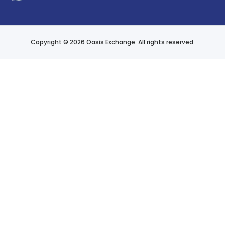
Copyright © 2026 Oasis Exchange. All rights reserved.