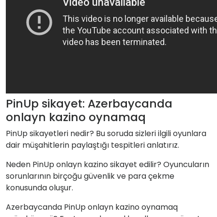
PinUp sikayet: Azerbaycanda
onlayn kazino oynamaq
PinUp sikayetleri nedir? Bu soruda sizleri ilgili oyunlara
dair müşahitlerin paylaştığı tespitleri anlatırız.
Neden PinUp onlayn kazino sikayet edilir? Oyuncuların
sorunlarının birçoğu güvenlik ve para çekme
konusunda oluşur.
Azerbaycanda PinUp onlayn kazino oynamaq