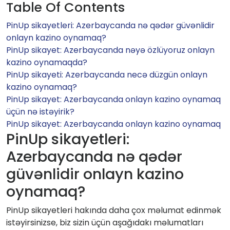
Table Of Contents
PinUp sikayetleri: Azerbaycanda nə qədər güvənlidir
onlayn kazino oynamaq?
PinUp sikayet: Azerbaycanda nəyə özlüyoruz onlayn
kazino oynamaqda?
PinUp sikayeti: Azerbaycanda necə düzgün onlayn
kazino oynamaq?
PinUp sikayet: Azerbaycanda onlayn kazino oynamaq
üçün nə istəyirik?
PinUp sikayet: Azerbaycanda onlayn kazino oynamaq
PinUp sikayetleri:
Azerbaycanda nə qədər
güvənlidir onlayn kazino
oynamaq?
PinUp sikayetleri hakında daha çox məlumat edinmək
istəyirsinizse, biz sizin üçün aşağıdakı məlumatları