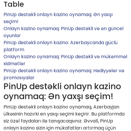
Table
PinUp destəkli onlayn kazino oynamaq: Ən yaxşı
seçim!
Onlayn kazino oynamaq: PinUp destəkli və ən güncel
oyunlar
PinUp destəkli onlayn kazino: Azerbaycanda güclü
platform
Onlayn kazino oynamaq: PinUp destəkli və mükəmməl
xidmətlər
PinUp destəkli onlayn kazino oynamaq: Hədiyyələr və
promosıyalar
PinUp destəkli onlayn kazino
oynamaq: Ən yaxşı seçim!
PinUp destəkli onlayn kazino oynamaq, Azerbayjan
ülkəsinin hazırki en yaxşı seçimi keçirir. Bu platformda
siz özəl faydaları ilə tanışacaqsınız. Əvvall, PinUp
onlayn kazino sizin için mükafatları artırmaq üçün