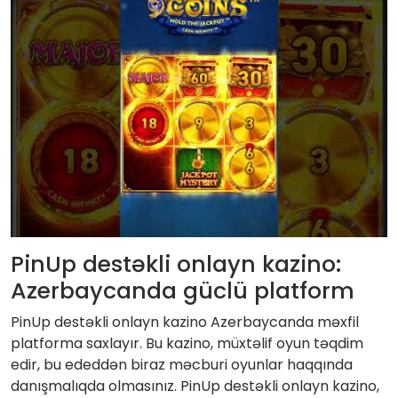
PinUp destəkli onlayn kazino:
Azerbaycanda güclü platform
PinUp destəkli onlayn kazino Azerbaycanda məxfil
platforma saxlayır. Bu kazino, müxtəlif oyun təqdim
edir, bu ededdən biraz məcburi oyunlar haqqında
danışmalıqda olmasınız. PinUp destəkli onlayn kazino,