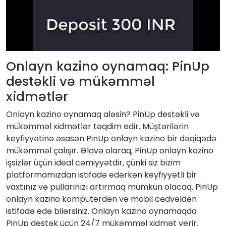
Onlayn kazino oynamaq: PinUp
destəkli və mükəmməl
xidmətlər
Onlayn kazino oynamaq aləsin? PinUp destəkli və
mükəmməl xidmətlər təqdim edir. Müştərilərin
keyfiyyətinə əsasən PinUp onlayn kazino bir dəqiqədə
mükəmməl çalışır. Əlavə olaraq, PinUp onlayn kazino
işsizlər üçün ideal cəmiyyətdir, çünki siz bizim
platformamızdan istifadə edərkən keyfiyyətli bir
vaxtınız və pullarınızı artırmaq mümkün olacaq. PinUp
onlayn kazino kompüterdən və mobil cədvəldən
istifadə edə bilərsiniz. Onlayn kazino oynamaqda
PinUp destək üçün 24/7 mükəmməl xidmət verir.