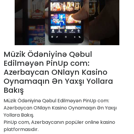
Müzik Ödəniyinə Qəbul
Edilməyən PinUp com:
Azerbaycan ONlayn Kasino
Oynamaqın Ən Yaxşı Yollara
Bakış
Müzik Ödəniyinə Qəbul Edilməyən PinUp com:
Azerbaycan ONlayn Kasino Oynamaqın Ən Yaxşı
Yollara Bakış.
PinUp com, Azerbaycanın popüler online kasino
platformasıdır.