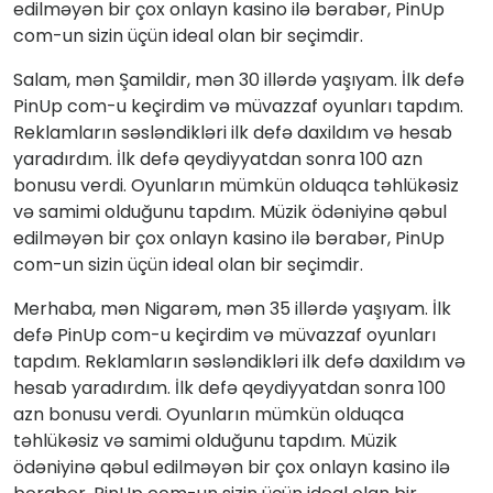
edilməyən bir çox onlayn kasino ilə bərabər, PinUp
com-un sizin üçün ideal olan bir seçimdir.
Salam, mən Şamildir, mən 30 illərdə yaşıyam. İlk defə
PinUp com-u keçirdim və müvazzaf oyunları tapdım.
Reklamların səsləndikləri ilk defə daxildım və hesab
yaradırdım. İlk defə qeydiyyatdan sonra 100 azn
bonusu verdi. Oyunların mümkün olduqca təhlükəsiz
və samimi olduğunu tapdım. Müzik ödəniyinə qəbul
edilməyən bir çox onlayn kasino ilə bərabər, PinUp
com-un sizin üçün ideal olan bir seçimdir.
Merhaba, mən Nigarəm, mən 35 illərdə yaşıyam. İlk
defə PinUp com-u keçirdim və müvazzaf oyunları
tapdım. Reklamların səsləndikləri ilk defə daxildım və
hesab yaradırdım. İlk defə qeydiyyatdan sonra 100
azn bonusu verdi. Oyunların mümkün olduqca
təhlükəsiz və samimi olduğunu tapdım. Müzik
ödəniyinə qəbul edilməyən bir çox onlayn kasino ilə