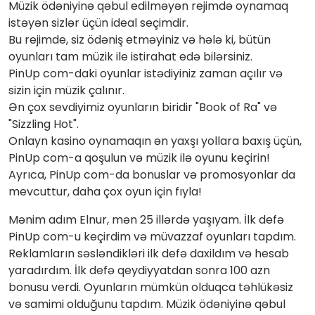
Müzik ödəniyinə qəbul edilməyən rejimdə oynamaq
istəyən sizlər üçün ideal seçimdir.
Bu rejimde, siz ödəniş etməyiniz və hələ ki, bütün
oyunları tam müzik ile istirahat edə bilərsiniz.
PinUp com-daki oyunlar istədiyiniz zaman açılır və
sizin için müzik çalınır.
Ən çox sevdiyimiz oyunların biridir "Book of Ra" və
"Sizzling Hot".
Onlayn kasino oynamaqın ən yaxşı yollara baxış üçün,
PinUp com-a qoşulun və müzik ilə oyunu keçirin!
Ayrıca, PinUp com-da bonuslar və promosyonlar da
mevcuttur, daha çox oyun için fıyla!
Mənim adım Elnur, mən 25 illərdə yaşıyam. İlk defə
PinUp com-u keçirdim və müvazzaf oyunları tapdım.
Reklamların səsləndikləri ilk defə daxildım və hesab
yaradırdım. İlk defə qeydiyyatdan sonra 100 azn
bonusu verdi. Oyunların mümkün olduqca təhlükəsiz
və samimi olduğunu tapdım. Müzik ödəniyinə qəbul