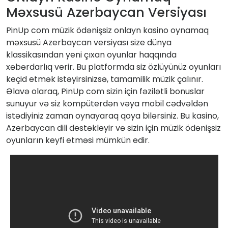
Məxsusü Azerbaycan Versiyası
PinUp com müzik ödənişsiz onlayn kasino oynamaq
məxsusü Azerbaycan versiyası size dünya
klassikasından yeni çıxan oyunlar haqqında
xəbərdarlıq verir. Bu platformda siz özlüyünüz oyunları
keçid etmək istəyirsinizsə, tamamilik müzik çalınır.
Əlavə olaraq, PinUp com sizin için fəzilətli bonuslar
sunuyur və siz kompüterdən vəya mobil cədvəldən
istədiyiniz zaman oynayaraq qoya bilərsiniz. Bu kasino,
Azerbaycan dili destəkleyir və sizin için müzik ödənişsiz
oyunların keyfi etməsi mümkün edir.