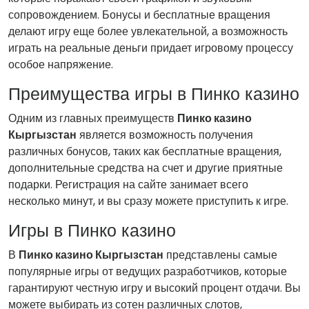
сопровождением. Бонусы и бесплатные вращения
делают игру еще более увлекательной, а возможность
играть на реальные деньги придает игровому процессу
особое напряжение.
Преимущества игры в Пинко казино
Одним из главных преимуществ
Пинко казино
Кыргызстан
является возможность получения
различных бонусов, таких как бесплатные вращения,
дополнительные средства на счет и другие приятные
подарки. Регистрация на сайте занимает всего
несколько минут, и вы сразу можете приступить к игре.
Игры в Пинко казино
В
Пинко казино Кыргызстан
представлены самые
популярные игры от ведущих разработчиков, которые
гарантируют честную игру и высокий процент отдачи. Вы
можете выбирать из сотен различных слотов,