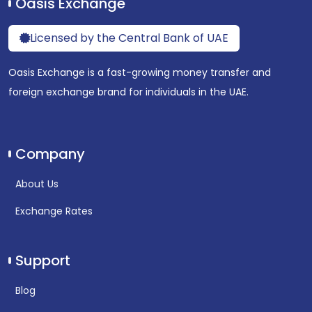
Oasis Exchange
Licensed by the Central Bank of UAE
Oasis Exchange is a fast-growing money transfer and
foreign exchange brand for individuals in the UAE.
Company
About Us
Exchange Rates
Support
Blog