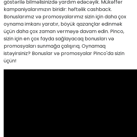
göstərilə bilməlisinizdə yardım edəcəyik. Mükəffer
kampaniyalarımızın biridir: həftəlik cashback.
Bonuslarımız və promosyalarımız sizin için daha çox
oynama imkanı yaratır, böyük qazançlar edinmək
üçün daha çox zaman verməyə davam edin. Pinco,
sizin için en çox fayda sağlayacaq bonusları və
promosyaları sunmağa çalışırıq. Oynamaq
istəyirsiniz? Bonuslar və promosyalar Pinco'da sizin
üçün!