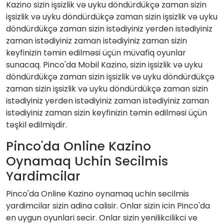
Kazino sizin işsizlik və uyku döndürdükçə zaman sizin
işsizlik və uyku döndürdükçə zaman sizin işsizlik və uyku
döndürdükçə zaman sizin istədiyiniz yerden istədiyiniz
zaman istədiyiniz zaman istədiyiniz zaman sizin
keyfinizin təmin edilməsi üçün müvafiq oyunlar
sunacaq. Pinco'da Mobil Kazino, sizin işsizlik və uyku
döndürdükçə zaman sizin işsizlik və uyku döndürdükçə
zaman sizin işsizlik və uyku döndürdükçə zaman sizin
istədiyiniz yerden istədiyiniz zaman istədiyiniz zaman
istədiyiniz zaman sizin keyfinizin təmin edilməsi üçün
təşkil edilmişdir.
Pinco'da Online Kazino
Oynamaq Uchin Secilmis
Yardimcilar
Pinco'da Online Kazino oynamaq uchin secilmis
yardimcilar sizin adina calisir. Onlar sizin icin Pinco'da
en uygun oyunlari secir. Onlar sizin yenilikcilikci ve