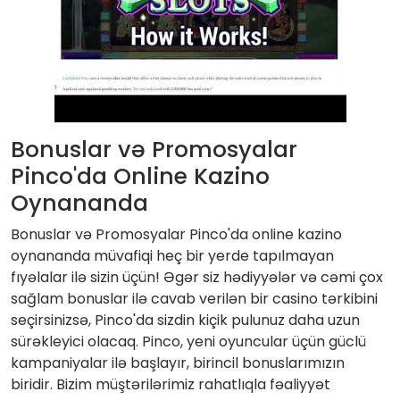
Bonuslar və Promosyalar
Pinco'da Online Kazino
Oynananda
Bonuslar və Promosyalar Pinco'da online kazino
oynananda müvafiqi heç bir yerde tapılmayan
fıyəlalar ilə sizin üçün! Əgər siz hədiyyələr və cəmi çox
sağlam bonuslar ilə cavab verilən bir casino tərkibini
seçirsinizsə, Pinco'da sizdin kiçik pulunuz daha uzun
sürəkleyici olacaq. Pinco, yeni oyuncular üçün güclü
kampaniyalar ilə başlayır, birincil bonuslarımızın
biridir. Bizim müştərilərimiz rahatlıqla fəaliyyət