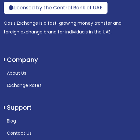
Licensed by the Central Bank of UAE
Oasis Exchange is a fast-growing money transfer and
foreign exchange brand for individuals in the UAE.
Company
About Us
Exchange Rates
Support
Blog
Contact Us