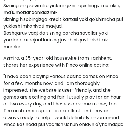
Sizning eng sevimli o'yinlaringizni topishingiz mumkin,
ma'lumotlar xohlasizmi?
Sizning hisobingizga kredit kartasi yoki qo'shimcha pul
yuklash imkoniyati mavjud.
Boshqaruv vaqtida sizning barcha savollar yoki
yordam murojaatlarining javobini qaytarishimiz
mumkin.
Asmira, a 35-year-old housewife from Tashkent,
shares her experience with Pinco online casino:
"I have been playing various casino games on Pinco
for a few months now, and I am thoroughly
impressed. The website is user-friendly, and the
games are exciting and fair. I usually play for an hour
or two every day, and I have won some money too.
The customer support is excellent, and they are
always ready to help. I would definitely recommend
Pinco kazinoda pul yechish uchun onlayn o'ynamaqda