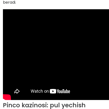
beradi.
Pinco kazinosi: pul yechish