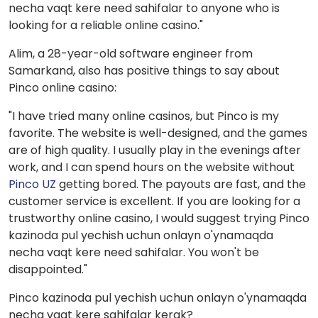
necha vaqt kere need sahifalar to anyone who is
looking for a reliable online casino."
Alim, a 28-year-old software engineer from
Samarkand, also has positive things to say about
Pinco online casino:
"I have tried many online casinos, but Pinco is my
favorite. The website is well-designed, and the games
are of high quality. I usually play in the evenings after
work, and I can spend hours on the website without
Pinco UZ
getting bored. The payouts are fast, and the
customer service is excellent. If you are looking for a
trustworthy online casino, I would suggest trying Pinco
kazinoda pul yechish uchun onlayn o'ynamaqda
necha vaqt kere need sahifalar. You won't be
disappointed."
Pinco kazinoda pul yechish uchun onlayn o'ynamaqda
necha vaqt kere sahifalar kerak?