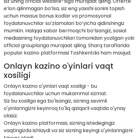
siz uning official website-siga murojaat qiling. Offerte
e’lon qilinmagan bo’lsa, siz eng yaxshi sonini topish
uchun maxsus bonus kodlar va promosyonal
foydalanuvchilar so’zlamalari bo’yicha qidirishingiz
mumkin. Halqqa xabar bermoqchi bo’lsangiz, sosial
mediasining foydalanuvchilari tomonidan yozilgan yoki
official grouplariga murojaat qiling. Sharq taraflarida
popular kazino platformasi Toshkentda ham mavjud.
Onlayn kazino o'yinlari vaqt
xosiligi
Onlayn kazino o'yinlari vaqt xosiligi - bu
foydalanuvchilar uchun mukammal xizmat.
Siz bu xosiliga ega bo'lsangiz, sizning sevimli
o'yinlaringizni keyinroq to'liq qiziqarli vaqtida o'ynay
olasiz.
Onlayn kazino platformasi, sizning istedegingiz
vaqtingizda ishlaydi va siz sizning keyingi o'yinlaringizni
tayyor etadi.