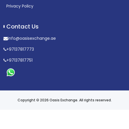
Privacy Policy
Contact Us
info@oasisexchange.ae
+97137817773
+97137817751
Copyright © 2026 Oasis Exchange. All rights reserved.