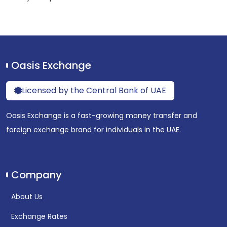
Oasis Exchange
Licensed by the Central Bank of UAE
Oasis Exchange is a fast-growing money transfer and
foreign exchange brand for individuals in the UAE.
Company
About Us
Exchange Rates