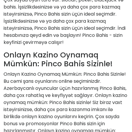
bahis. İşsizlikdəsinizse və ya daha çox para kazmaq
istəyirsinizsə, Pinco Bahis sizin üçün ideal seçimdir.
İşsizlikdəsinizse və ya daha çox para kazmaq
istəyirsinizsə, Pinco Bahis sizin üçün ideal seçimdir. İndi
hesabınıza qeyd edin və başlayın! Pinco Bahis - sizin
keyfinizi çevirməyə calışır!
Onlayn Kazino Oynamaq
Mümkün: Pinco Bahis Sizinle!
Onlayn Kazino Oynamaq Mümkün: Pinco Bahis Sizinle!
Bu cəmi şans oyunlarını online seçiminizdir.
Azerbaycanlı oyuncular üçün hazırlanmış Pinco Bahis,
daha çox rahatlıq ve keyfiyyət sağlayır. Onlayn kazino
oynamaq mümkün: Pinco Bahis sizinlə! Siz biraz vaxt
istəyirsinizse, daha çox para kazanma imkanı ilə
birlikdə onlayn kazino oyunlarını keçirin. Çox sayda
bonus və promosyonlar Pinco Bahis sizin için
hazırlanmıştır. Onlayn kazino oynamaq mümkün: