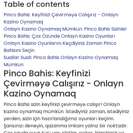
Table of contents
Pinco Bahis: Keyfinizi Çevirməyə Calışırız - Onlayn
Kazino Oynamaq
Onlayn Kazino Oynamaq Mümkün: Pinco Bahis Sizinle!
Pinco Bahis: Çox Özündə Onlayn Kasino Oyunları
Onlayn Kasino Oyunlarını Keçdiyiniz Zaman Pinco
Bahisını Seçin
Suallar Sualı: Pinco Bahis Onlayn Kazino Oynamaq
Mümkün
Pinco Bahis: Keyfinizi
Çevirməyə Calışırız - Onlayn
Kazino Oynamaq
Pinco Bahis sizin keyfinizi çevirməyə calışır! Onlayn
kazino oynamaq mümkün. İstədiyiniz zaman, istədiyiniz
yerden, sizin için hazırlandığımız oyunları keçirin.
Şansınızı deneyin, qazanma imkanı yalnız bir noktadır.
Çox sayda oyun türü var: slotlar, poker, blackjack və