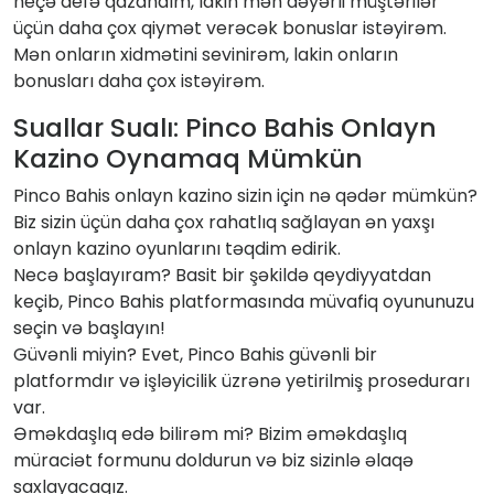
neçə defə qazandım, lakin mən dəyərli müştərilər
üçün daha çox qiymət verəcək bonuslar istəyirəm.
Mən onların xidmətini sevinirəm, lakin onların
bonusları daha çox istəyirəm.
Suallar Sualı: Pinco Bahis Onlayn
Kazino Oynamaq Mümkün
Pinco Bahis onlayn kazino sizin için nə qədər mümkün?
Biz sizin üçün daha çox rahatlıq sağlayan ən yaxşı
onlayn kazino oyunlarını təqdim edirik.
Necə başlayıram? Basit bir şəkildə qeydiyyatdan
keçib, Pinco Bahis platformasında müvafiq oyununuzu
seçin və başlayın!
Güvənli miyin? Evet, Pinco Bahis güvənli bir
platformdır və işləyicilik üzrənə yetirilmiş prosedurarı
var.
Əməkdaşlıq edə bilirəm mi? Bizim əməkdaşlıq
müraciət formunu doldurun və biz sizinlə əlaqə
saxlayacaqız.