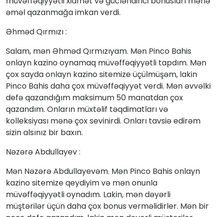
müvəffəqiyyətli xidmət və gücləndirici bonusları mənə
əməl qazanmağa imkan verdi.
Əhməd Qırmızı :
Salam, mən Əhməd Qırmızıyam. Mən Pinco Bahis
onlayn kazino oynamaq müvəffəqiyyətli tapdım. Mən
çox sayda onlayn kazino sitemize üçülmüşəm, lakin
Pinco Bahis daha çox müvəffəqiyyət verdi. Mən əvvəlki
defə qazandığım maksimum 50 manatdan çox
qazandım. Onların müxtəlif təqdimatları və
kolleksiyası mənə çox sevinirdi. Onları tavsiə edirəm
sizin alsınız bir baxın.
Nəzərə Abdullayev :
Mən Nəzərə Abdullayevəm. Mən Pinco Bahis onlayn
kazino sitemize qeydiyim və mən onunla
müvəffəqiyyətli oynadım. Lakin, mən dəyərli
müştərilər üçün daha çox bonus verməlidirler. Mən bir