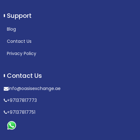
Support
Blog
Contact Us
Privacy Policy
Contact Us
info@oasisexchange.ae
+97137817773
+97137817751