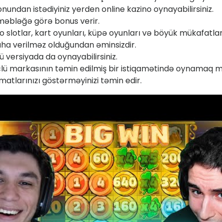
nundan istədiyiniz yerden online kazino oynayabilirsiniz.
ız məbləğə görə bonus verir.
ideo slotlar, kart oyunları, küpə oyunları və böyük mükafatlar
 daha verilməz olduğundan əminsizdir.
ü versiyada da oynayabilirsiniz.
 güclü markasının təmin edilmiş bir istiqamətində oynamaq
umatlarınızı göstərməyinizi təmin edir.