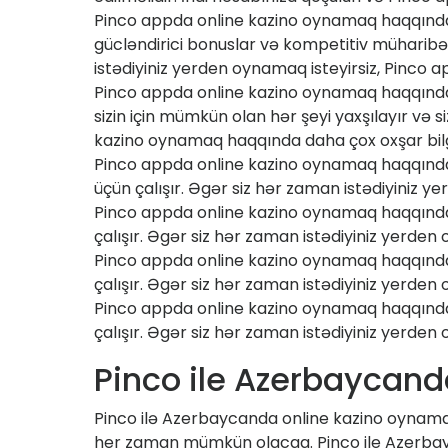
Pinco appda online kazino oynamaq haqqında ç
gücləndirici bonuslar və kompetitiv müharibə
istədiyiniz yerden oynamaq isteyirsiz, Pinco
Pinco appda online kazino oynamaq haqqında m
sizin için mümkün olan hər şeyi yaxşılayır və s
kazino oynamaq haqqında daha çox oxşar bilgi
Pinco appda online kazino oynamaq haqqında dah
üçün çalışır. Əgər siz hər zaman istədiyiniz 
Pinco appda online kazino oynamaq haqqında axt
çalışır. Əgər siz hər zaman istədiyiniz yerde
Pinco appda online kazino oynamaq haqqında axt
çalışır. Əgər siz hər zaman istədiyiniz yerde
Pinco appda online kazino oynamaq haqqında axt
çalışır. Əgər siz hər zaman istədiyiniz yerde
Pinco ile Azerbaycand
Pinco ilə Azerbaycanda online kazino oynamaq, 
her zaman mümkün olacaq. Pinco ile Azerbaycan