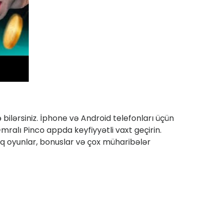
lərsiniz. İphone və Android telefonları üçün
ralı Pinco appda keyfiyyətli vaxt geçirin.
şıq oyunlar, bonuslar və çox müharibələr