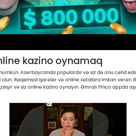
nline kazino oynamaq
mkün. Azerbaycanda populardır və siz də onu cəhd edə bi
olun. Rəqəmsal işarələr və online xətalara imkan verən Əm
alışır və siz online kazino oynayın. Əmralı Pinco appda a