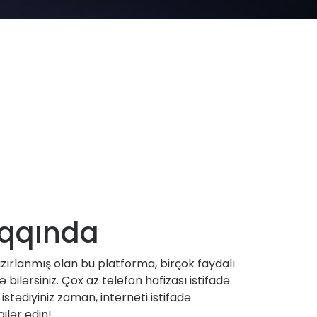
aqqında
ırlanmış olan bu platforma, birçok faydalı
 bilərsiniz. Çox az telefon hafizası istifadə
istədiyiniz zaman, interneti istifadə
ilər edin!