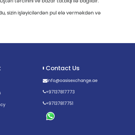
əri tərcihini ve bazar tatbiqi ilə bağlıdır.
 Bu, sizin işləyicilərdən pul elə verməkdən və
t
Contact Us
info@oasisexchange.ae
+97137817773
s
+97137817751
icy