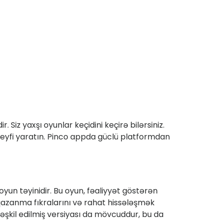
z yaxşı oyunlar keçidini keçirə bilərsiniz.
eyfi yaratın. Pinco appda güclü platformdan
un təyinidir. Bu oyun, fəaliyyət göstərən
qazanma fıkralarını və rahat hissələşmək
 təşkil edilmiş versiyası da mövcuddur, bu da