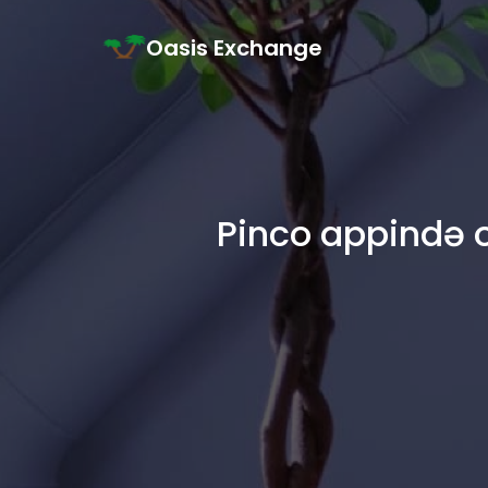
Skip to content
Oasis Exchange
Main Navigation
Pinco appində 