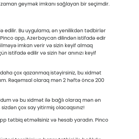
ici zaman geymək imkanı sağlayan bir seçimdir.
edilir. Bu uygulama, ən yenilikdən tədbirlər
 Pinco app, Azerbaycan dilindən istifadə edir
ilməyə imkan verir və sizin keyif almaq
stifadə edilir və sizin hər anınızı keyif
daha çox qazanmaq istəyirsiniz, bu xidmət
ırım. Rəqəmsal olaraq mən 2 həftə öncə 200
ldum və bu xidmət ilə bağlı olaraq mən ən
izdən çox say yitirmiş olacaqsınız!
p tətbiq etməlisiniz və hesab yaradın. Pinco