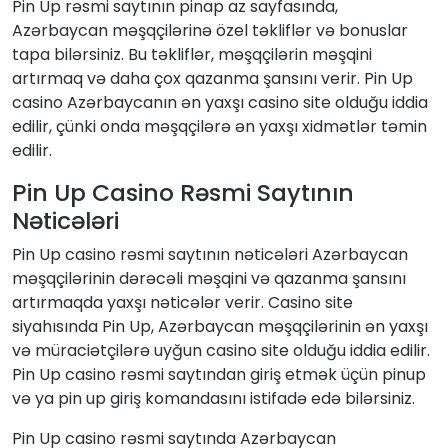
Pin Up rəsmi saytının pinap az sayfasında,
Azərbaycan məşqçilərinə özel təkliflər və bonuslar
tapa bilərsiniz. Bu təkliflər, məşqçilərin məşqini
artırmaq və daha çox qazanma şansını verir. Pin Up
casino Azərbaycanın ən yaxşı casino site olduğu iddia
edilir, çünki onda məşqçilərə ən yaxşı xidmətlər təmin
edilir.
Pin Up Casino Rəsmi Saytının
Nəticələri
Pin Up casino rəsmi saytının nəticələri Azərbaycan
məşqçilərinin dərəcəli məşqini və qazanma şansını
artırmaqda yaxşı nəticələr verir. Casino site
siyahısında Pin Up, Azərbaycan məşqçilərinin ən yaxşı
və müraciətçilərə uyğun casino site olduğu iddia edilir.
Pin Up casino rəsmi saytından giriş etmək üçün pinup
və ya pin up giriş komandasını istifadə edə bilərsiniz.
Pin Up casino rəsmi saytında Azərbaycan