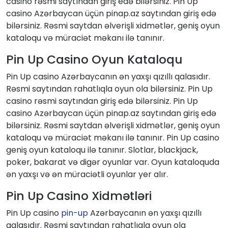
casino rəsmi saytından giriş edə bilərsiniz. Pin Up
casino Azərbaycan üçün pinap.az saytından giriş edə
bilərsiniz. Rəsmi saytdan əlverişli xidmətlər, geniş oyun
kataloqu və müraciət məkanı ilə tanınır.
Pin Up Casino Oyun Kataloqu
Pin Up casino Azərbaycanın ən yaxşı qızıllı qalasıdır.
Rəsmi saytından rahatlıqla oyun ola bilərsiniz. Pin Up
casino rəsmi saytından giriş edə bilərsiniz. Pin Up
casino Azərbaycan üçün pinap.az saytından giriş edə
bilərsiniz. Rəsmi saytdan əlverişli xidmətlər, geniş oyun
kataloqu və müraciət məkanı ilə tanınır. Pin Up casino
geniş oyun kataloqu ilə tanınır. Slotlar, blackjack,
poker, bakarat və digər oyunlar var. Oyun kataloquda
ən yaxşı və ən müraciətli oyunlar yer alır.
Pin Up Casino Xidmətləri
Pin Up casino
pin-up
Azərbaycanın ən yaxşı qızıllı
qalasıdır. Rəsmi saytından rahatlıqla oyun ola