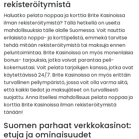
rekisteröitymistä
Haluatko pelata noppaa ja korttia Brite Kasinoissa
ilman rekisteröitymistä? Tällä hetkellä on useita
mahdollisuuksia tälle alalle Suomessa. Voit nauttia
erilaisista noppa- ja korttipelistä, emmekä tarvitse
tehdä mitään rekisteröitymistä tai maksuja ennen
peluntoimintaa. Brite Kasinoissa on myös monenlaisia
bonus- tarjouksia, jotka voivat parantaa peli-
kokemustasi. Voit pelata tarjoilujen kanssa, jotka ovat
käytettävissä 24/7. Brite Kasinoissa on myös erittäin
turvallinen peliympäristö, jossa voit olla varma siitä,
että kaikki tiedot ja maksujäteet on turvallisesti
suojattu. Anna itsellesi mahdollisuus pelata noppaa ja
korttia Brite Kasinoissa ilman rekisteröitymistä
tänään!
Suomen parhaat verkkokasinot:
etuja ja ominaisuudet