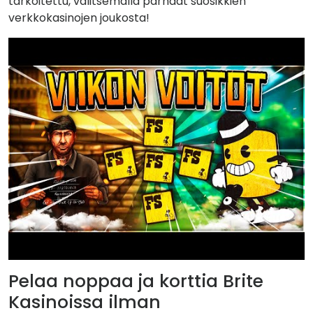
tarkoitettu, valitsemalla parhaat suosikkien
verkkokasinojen joukosta!
Pelaa noppaa ja korttia Brite
Kasinoissa ilman