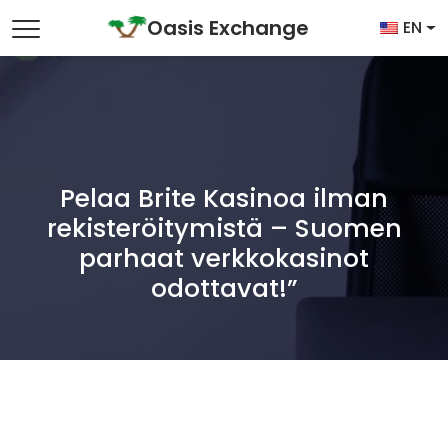
Skip to content
Oasis Exchange
EN
Main Navigation
Pelaa Brite Kasinoa ilman
rekisteröitymistä – Suomen
parhaat verkkokasinot
odottavat!”