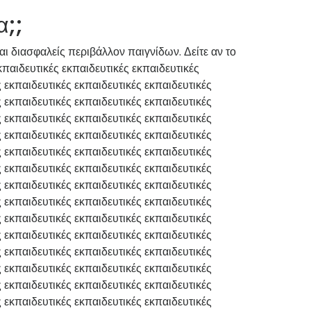
α;;
ικές εκπαιδευτικές εκπαιδευτικές εκπαιδευτικές εκπαιδευτικές εκπαιδευτικές εκπαιδευτικές εκπαιδευτικές εκπαιδευτικές εκπαιδευτικές εκπαιδευτικές εκπαιδευτικές εκπαιδευτικές εκπαιδευτικές εκπαιδευτικές εκπαιδευτικές εκπαιδευτικές εκπαιδευτικές εκπαιδευτικές εκπαιδευτικές εκπαιδευτικές εκπαιδευτικές εκπαιδευτικές εκπαιδευτικές εκπαιδευτικές εκπαιδευτικές εκπαιδευτικές εκπαιδευτικές εκπαιδευτικές εκπαιδευτικές εκπαιδευτικές εκπαιδευτικές εκπαιδευτικές εκπαιδευτικές εκπαιδευτικές εκπαιδευτικές εκπαιδευτικές εκπαιδευτικές εκπαιδευτικές εκπαιδευτικές εκπαιδευτικές εκπαιδευτικές εκπαιδευτικές εκπαιδευτικές εκπαιδευτικές εκπαιδευτικές εκπαιδευτικές εκπαιδευτικές εκπαιδευτικές εκπαιδευτικές εκπαιδευτικές εκπαιδευτικές εκπαιδευτικές εκπαιδευτικές εκπαιδευτικές εκπαιδευτικές εκπαιδευτικές εκπαιδευτικές εκπαιδευτικές εκπαιδευτικές εκπαιδευτικές εκπαιδευτικές εκπαιδευτικές εκπαιδευτικές εκπαιδευτικές εκπαιδευτικές εκπαιδευτικές εκπαιδευτικές εκπαιδευτικές εκπαιδευτικές εκπαιδευτικές εκπαιδευτικές εκπαιδευτικές εκπαιδευτικές εκπαιδευτικές εκπαιδευτικές εκπαιδευτικές εκπαιδευτικές εκπαιδευτικές εκπαιδευτικές εκπαιδευτικές εκπαιδευτικές εκπαιδευτικές εκπαιδευτικές εκπαιδευτικές εκπαιδευτικές εκπαιδευτικές εκπαιδευτικές εκπαιδευτικές εκπαιδευτικές εκπαιδευτικές εκπαιδευτικές εκπαιδευτικές εκπαιδευτικές εκπαιδευτικές εκπαιδευτικές εκπαιδευτικές εκπαιδευτικές εκπαιδευτικές εκπαιδευτικές εκπαιδευτικές εκπαιδευτικές εκπαιδευτικές εκπαιδευτικές εκπαιδευτικές εκπαιδευτικές εκπαιδευτικές εκπαιδευτικές εκπαιδευτικές εκπαιδευτικές εκπαιδευτικές εκπαιδευτικές εκπαιδευτικές εκπαιδευτικές εκπαιδευτικές εκπαιδευτικές εκπαιδευτικές εκπαιδευτικές εκπαιδευτικές εκπαιδευτικές εκπαιδευτικές εκπαιδευτικές εκπαιδευτικές εκπαιδευτικές εκπαιδευτικές εκπαιδευτικές εκπαιδευτικές εκπαιδευτικές εκπαιδευτικές εκπαιδευτικές εκπαιδευτικές εκπαιδευτικές εκπαιδευτικές εκπαιδευτικές εκπαιδευτικές εκπαιδευτικές εκπαιδευτικές εκπαιδευτικές εκπαιδευτικές εκπαιδευτικές εκπαιδευτικές εκπαιδευτικές εκπαιδευτικές εκπαιδευτικές εκπαιδευτικές εκπαιδευτικές εκπαιδευτικές εκπαιδευτικές εκπαιδευτικές εκπαιδευτικές εκπαιδευτικές εκπαιδευτικές εκπαιδευτικές εκπαιδευτικές εκπαιδευτικές εκπαιδευτικές εκπαιδευτικές εκπαιδευτικές εκπαιδευτικές εκπαιδευτικές εκπαιδευτικές εκπαιδευτικές εκπαιδευτικές εκπαιδευτικές εκπαιδευτικές εκπαιδευτικές εκπαιδευτικές εκπαιδευτικές εκπαιδευτικές εκπαιδευτικές εκπαιδευτικές εκπαιδευτικές εκπαιδευτικές εκπαιδευτικές εκπαιδευτικές εκπαιδευτικές εκπαιδευτικές εκπαιδευτικές εκπαιδευτικές εκπαιδευτικές εκπαιδευτικές εκπαιδευτικές εκπαιδευτικές εκπαιδευτικές εκπαιδευτικές εκπαιδευτικές εκπαιδευτικές εκπαιδευτικές εκπαιδευτικές εκπαιδευτικές εκπαιδευτικές εκπαιδευτικές εκπαιδευτικές εκπαιδευτικές εκπαιδευτικές εκπαιδευτικές εκπαιδευτικές εκπαιδευτικές εκπαιδευτικές εκπαιδευτικές εκπαιδευτικές εκπαιδευτικές εκπαιδευτικές εκπαιδευτικές εκπαιδευτικές εκπαιδευτικές εκπαιδευτικές εκπαιδευτικές εκπαιδευτικές εκπαιδευτικές εκπαιδευτικές εκπαιδευτικές εκπαιδευτικές εκπαι