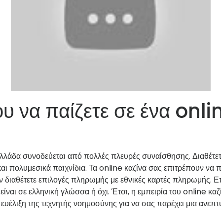
του να παίζετε σε ένα onl
ν Ελλάδα συνοδεύεται από πολλές πλευρές συναίσθησης. Διαθέ
αι πολυμεσικά παιχνίδια. Τα online καζίνα σας επιτρέπουν να π
ν διαθέτετε επιλογές πληρωμής με εθνικές καρτές πληρωμής. Ε
ίναι σε ελληνική γλώσσα ή όχι. Έτσι, η εμπειρία του online κα
ν ευέλιξη της τεχνητής νοημοσύνης για να σας παρέχει μια ανεπ