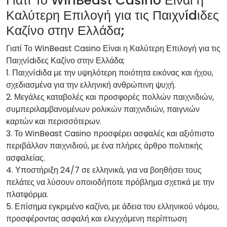
Γιατί Το WinBeast Casino Είναι η
Καλύτερη Επιλογή για τις Παιχνídιδες
Καζίνο στην Ελλάδα;
Γιατί Το WinBeast Casino Είναι η Καλύτερη Επιλογή για τις
Παιχνídιδες Καζίνο στην Ελλάδα;
1. Παιχνídιδα με την υψηλότερη ποιότητα εικόνας και ήχου,
σχεδιασμένα για την ελληνική ανθρώπινη ψυχή.
2. Μεγάλες καταβολές και προσφορές πολλών παιχνιδιών,
συμπεριλαμβανομένων ρολικών παιχνιδιών, παιγνιών
καρτών και περισσότερων.
3. Το WinBeast Casino προσφέρει ασφαλές και αξιόπιστο
περιβάλλον παιχνιδιού, με ένα πλήρες άρθρο πολιτικής
ασφαλείας.
4. Υποστήριξη 24/7 σε ελληνικά, για να βοηθήσει τους
πελάτες να λύσουν οποιοδήποτε πρόβλημα σχετικά με την
πλατφόρμα.
5. Επίσημα εγκριμένο καζίνο, με άδεια του ελληνικού νόμου,
προσφέροντας ασφαλή και ελεγχόμενη περίπτωση