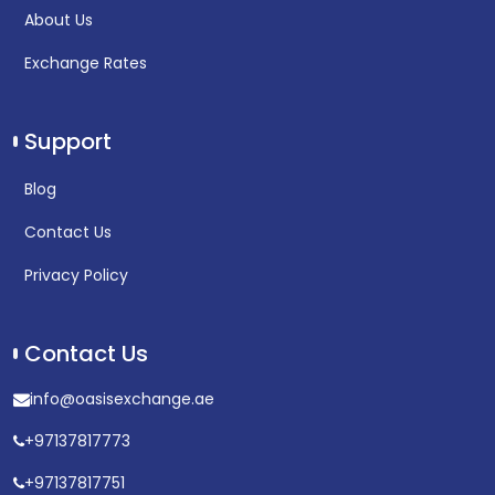
About Us
Exchange Rates
Support
Blog
Contact Us
Privacy Policy
Contact Us
info@oasisexchange.ae
+97137817773
+97137817751