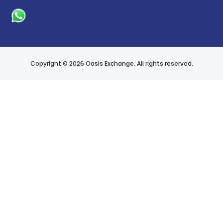
Copyright © 2026 Oasis Exchange. All rights reserved.