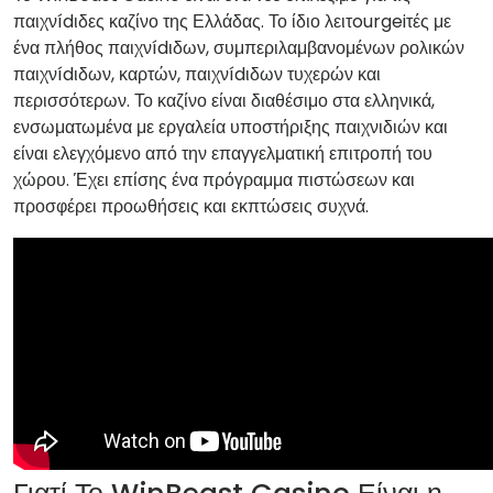
παιχνídιδες καζίνο της Ελλάδας. Το ίδιο λειτourgeiτές με
ένα πλήθος παιχνídιδων, συμπεριλαμβανομένων ρολικών
παιχνídιδων, καρτών, παιχνídιδων τυχερών και
περισσότερων. Το καζίνο είναι διαθέσιμο στα ελληνικά,
ενσωματωμένα με εργαλεία υποστήριξης παιχνιδιών και
είναι ελεγχόμενο από την επαγγελματική επιτροπή του
χώρου. Έχει επίσης ένα πρόγραμμα πιστώσεων και
προσφέρει προωθήσεις και εκπτώσεις συχνά.