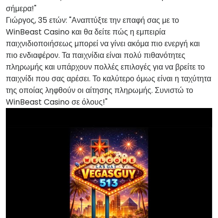
σήμερα!"
Γιώργος, 35 ετών: "Αναπτύξτε την επαφή σας με το
WinBeast Casino και θα δείτε πώς η εμπειρία
παιχνιδιοποιήσεως μπορεί να γίνει ακόμα πιο ενεργή και
πιο ενδιαφέρον. Τα παιχνίδια είναι πολύ πιθανότητες
πληρωμής και υπάρχουν πολλές επιλογές για να βρείτε το
παιχνίδι που σας αρέσει. Το καλύτερο όμως είναι η ταχύτητα
της οποίας ληφθούν οι αίτησης πληρωμής. Συνιστώ το
WinBeast Casino σε όλους!"