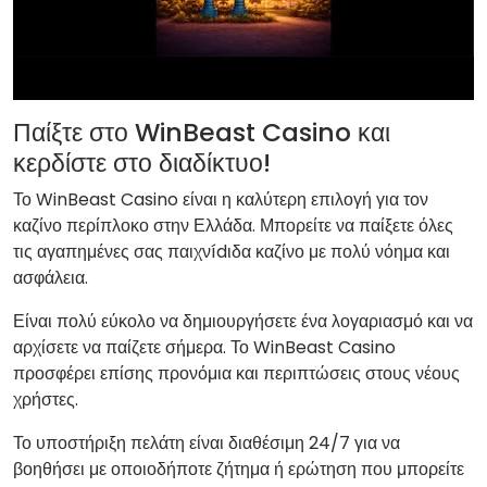
Παίξτε στο WinBeast Casino και
κερδίστε στο διαδίκτυο!
Το WinBeast Casino είναι η καλύτερη επιλογή για τον
καζίνο περίπλοκο στην Ελλάδα. Μπορείτε να παίξετε όλες
τις αγαπημένες σας παιχνídιδα καζίνο με πολύ νόημα και
ασφάλεια.
Είναι πολύ εύκολο να δημιουργήσετε ένα λογαριασμό και να
αρχίσετε να παίζετε σήμερα. Το WinBeast Casino
προσφέρει επίσης προνόμια και περιπτώσεις στους νέους
χρήστες.
Το υποστήριξη πελάτη είναι διαθέσιμη 24/7 για να
βοηθήσει με οποιοδήποτε ζήτημα ή ερώτηση που μπορείτε