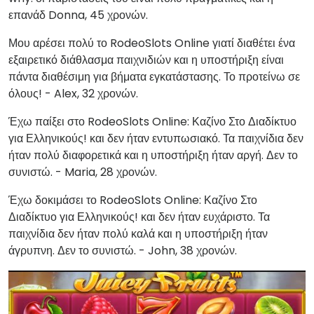
επανάδ Donna, 45 χρονών.
Μου αρέσει πολύ το RodeoSlots Online γιατί διαθέτει ένα
εξαιρετικό διάθλασμα παιχνιδιών και η υποστήριξη είναι
πάντα διαθέσιμη για βήματα εγκατάστασης. Το προτείνω σε
όλους! - Alex, 32 χρονών.
Έχω παίξει στο RodeoSlots Online: Καζίνο Στο Διαδίκτυο
για Ελληνικούς! και δεν ήταν εντυπωσιακό. Τα παιχνίδια δεν
ήταν πολύ διαφορετικά και η υποστήριξη ήταν αργή. Δεν το
συνιστώ. - Maria, 28 χρονών.
Έχω δοκιμάσει το RodeoSlots Online: Καζίνο Στο
Διαδίκτυο για Ελληνικούς! και δεν ήταν ευχάριστο. Τα
παιχνίδια δεν ήταν πολύ καλά και η υποστήριξη ήταν
άγρυπνη. Δεν το συνιστώ. - John, 38 χρονών.