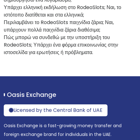
Υπάρχει ελληνική εκδήλωση στο RodeoSlots; Ναι, το
ιστότοπο διατίθεται και στα ελληνικά;
Περιλαμβάνει το RodeoSlots παιχνίδια ζάρια; Ναι,
υπάρχουν πολλά παιχνίδια ζάρια διαθέσιμα;
Πώς μπορώ να συνδεθώ με την υποστήριξη του
RodeoSlots; Υπάρχει ένα φόρμα επικοινωνίας στην
ιστοσελίδα για ερωτήσεις ή πρόβληματα.
Oasis Exchange
Licensed by the Central Bank of UAE
Oasis Exchange is a fast-growing money transfer and
foreign exchange brand for individuals in the UAE.