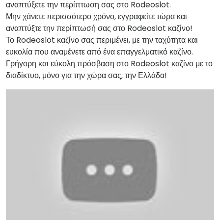
αναπτύξετε την περίπτωση σας στο Rodeoslot.
Μην χάνετε περισσότερο χρόνο, εγγραφείτε τώρα και
αναπτύξτε την περίπτωσή σας στο Rodeoslot καζίνο!
Το Rodeoslot καζίνο σας περιμένει, με την ταχύτητα και
ευκολία που αναμένετε από ένα επαγγελματικό καζίνο.
Γρήγορη και εύκολη πρόσβαση στο Rodeoslot καζίνο με το
διαδίκτυο, μόνο για την χώρα σας, την Ελλάδα!