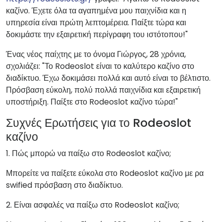
καζίνο. Έχετε όλα τα αγαπημένα μου παιχνίδια και η
υπηρεσία είναι πρώτη λεπτομέρεια. Παίξτε τώρα και
δοκιμάστε την εξαιρετική περίγραφη του ιστότοπου!"
Ένας νέος παίχτης με το όνομα Γιώργος, 28 χρόνια,
σχολιάζει: "Το Rodeoslot είναι το καλύτερο καζίνο στο
διαδίκτυο. Έχω δοκιμάσει πολλά και αυτό είναι το βέλτιστο.
Πρόσβαση εύκολη, πολύ πολλά παιχνίδια και εξαιρετική
υποστήριξη. Παίξτε στο Rodeoslot καζίνο τώρα!"
Συχνές Ερωτήσεις για το Rodeoslot
καζίνο
1. Πώς μπορώ να παίξω στο Rodeoslot καζίνο;
Μπορείτε να παίξετε εύκολα στο Rodeoslot καζίνο με ρα
swified πρόσβαση στο διαδίκτυο.
2. Είναι ασφαλές να παίξω στο Rodeoslot καζίνο;