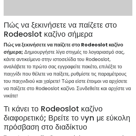
Πώς να ξεκινήσετε να παίζετε στο
Rodeoslot καζίνο σήμερα
Πώς να ξεκινήσετε να παίζετε στο Rodeoslot καζίνο
σήμερα;
Δημιουργήστε λίγα στιγμές το λογαριασμό σας,
κάντε αντικείμενο στην ιστοσελίδα του Rodeoslot,
αναλάβετε το πρώτο σας εγγραφείτε πακέτο, επιλέξτε το
παιχνίδι που θέλετε να παίξετε, ρυθμίστε τις παραμέτρους
του παιχνιδιού και χαίρετε! Τώρα είστε έτοιμοι να αρχίσετε
να παίζετε στο Rodeoslot καζίνο. Συνδεθείτε και αρχίστε να
νικάτε!
Τι κάνει το Rodeoslot καζίνο
διαφορετικό; Βρείτε το νyn με εύκολη
πρόσβαση στο διαδίκτυο