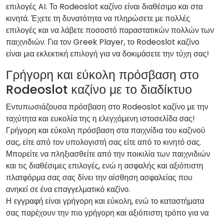
επιλογές AI. Το Rodeoslot καζίνο είναι διαθέσιμο και στα
κινητά. Έχετε τη δυνατότητα να πληρώσετε με πολλές
επιλογές και να λάβετε ποσοστό παραστατικών πολλών των
παιχνιδιών. Για τον Greek Player, το Rodeoslot καζίνο
είναι μια εκλεκτική επιλογή για να δοκιμάσετε την τύχη σας!
Γρήγορη και εύκολη πρόσβαση στο
Rodeoslot καζίνο με το διαδίκτυο
Εντυπωσιάζουσα πρόσβαση στο Rodeoslot καζίνο με την
ταχύτητα και ευκολία της η ελεγχόμενη ιστοσελίδα σας!
Γρήγορη και εύκολη πρόσβαση στα παιχνίδια του καζινού
σας, είτε από τον υπολογιστή σας είτε από το κινητό σας.
Μπορείτε να πληξιασθείτε από την ποικιλία των παιχνιδιών
και τις διαθέσιμες επιλογές, ενώ η ασφαλής και αξιόπιστη
πλατφόρμα σας σας δίνει την αίσθηση ασφαλείας που
ανηκεί σε ένα επαγγελματικό καζίνο.
Η εγγραφή είναι γρήγορη και εύκολη, ενώ το καταστήματα
σας παρέχουν την πιο γρήγορη και αξιόπιστη τρόπο για να