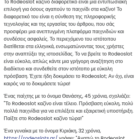
Το Rodeoslot καζίνο διαφορετικό είναι μια εντυπωσιακή
επιλογή για όσους αγαπούν το παιχνίδι στα καζίνο! Το
διαφορετικό του είναι η σύνθεση της πληροφορικής
τεχνολογίας και της εργασίας του άρθρου, που σάς
προσφέρει μια ανεπτυγμένη πλατφόρμα παιχνιδιών και
συνδέσεις ασφαλείς. Το περιεχόμενο του ιστότοπου
διατίθεται στα ελληνικά, ενσωματώνοντας τους χρήστες
στην αναπτύξει της ιστοσελίδας. Το να βρείτε το Rodeoslot
είναι εύκολο, απλώς κάντε μια γρήγορη αναζήτηση στο
διαδίκτυο και συνδεθείτε στον ιστότοπο με εύκολη
πρόσβαση. Έχετε ήδη δοκιμάσει το Rodeoslot; Αν όχι, είναι
καιρός να το δοκιμάσετε τώρα!
Ένας παίχτης με το όνομα Θανάσης, 45 χρόνια, σχολιάζει:
"Το Rodeoslot καζίνο είναι τέλειο. Πρόσβαση εύκολη, πολύ
πολλά παιχνίδια για να επιλέξετε και εξαιρετική υποστήριξη.
Παίξτε στο Rodeoslot καζίνο τώρα!"
Ένα γυναίκα με το όνομα Κιριάκη, 32 χρόνια,
https://rodeoslots.gr/
γράφει: "Αγαπώ το Rodeoslot