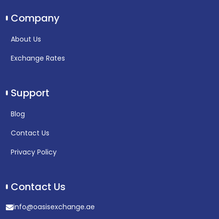
Company
About Us
Exchange Rates
Support
Blog
Contact Us
Privacy Policy
Contact Us
info@oasisexchange.ae