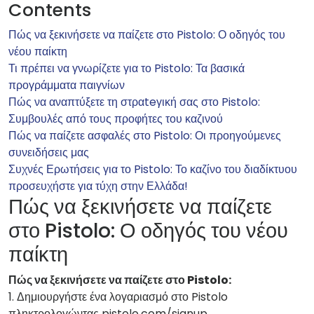
Contents
Πώς να ξεκινήσετε να παίζετε στο Pistolo: Ο οδηγός του
νέου παίκτη
Τι πρέπει να γνωρίζετε για το Pistolo: Τα βασικά
προγράμματα παιγνίων
Πώς να αναπτύξετε τη στραteγική σας στο Pistolo:
Συμβουλές από τους προφήτες του καζινού
Πώς να παίζετε ασφαλές στο Pistolo: Οι προηγούμενες
συνειδήσεις μας
Συχνές Ερωτήσεις για το Pistolo: Το καζίνο του διαδίκτυου
προσευχήστε για τύχη στην Ελλάδα!
Πώς να ξεκινήσετε να παίζετε
στο Pistolo: Ο οδηγός του νέου
παίκτη
Πώς να ξεκινήσετε να παίζετε στο Pistolo:
1. Δημιουργήστε ένα λογαριασμό στο Pistolo
πληκτρολογώντας pistolo.com/signup.