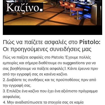
Πώς να παίζετε ασφαλές στο Pistolo:
Οι προηγούμενες συνειδήσεις μας
Πώς να παίζετε ασφαλές στο Pistolo; Έχουμε πολλές
εμπειρίες και σήμερα διαθέτουμε συ suggestions για να
σας βοηθήσουμε να παίξετε ασφαλές:1. Κάντε έρευνα πριν
από την εγγραφή σας σε κανένα καζίνο.
2. Διαβάστε τις συνθήκες και τις προϋποθέσεις πριν από
την εγγραφή σας.
3. Επιλέξτε ένα καζίνο που έχει ένα αξιόπιστο πρόγραμμα
ασφαλείας.
4. Μην αναδιατύπωσετε τα στοιχεία σας σε καμία