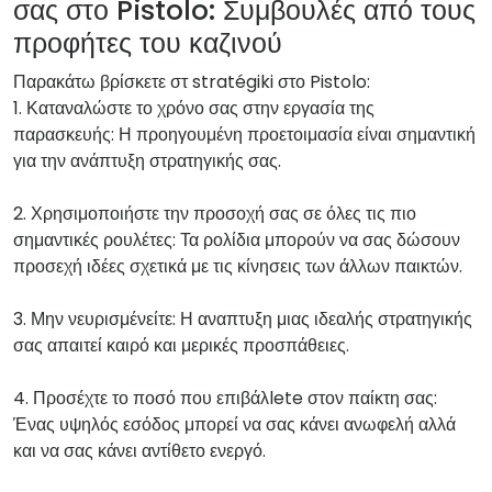
σας στο Pistolo: Συμβουλές από τους
προφήτες του καζινού
Παρακάτω βρίσκετε στ stratégiki στο Pistolo:
1. Καταναλώστε το χρόνο σας στην εργασία της
παρασκευής: Η προηγουμένη προετοιμασία είναι σημαντική
για την ανάπτυξη στρατηγικής σας.
2. Χρησιμοποιήστε την προσοχή σας σε όλες τις πιο
σημαντικές ρουλέτες: Τα ρολίδια μπορούν να σας δώσουν
προσεχή ιδέες σχετικά με τις κίνησεις των άλλων παικτών.
3. Μην νευρισμένείτε: Η αναπτυξη μιας ιδεαλής στρατηγικής
σας απαιτεί καιρό και μερικές προσπάθειες.
4. Προσέχτε το ποσό που επιβάλlete στον παίκτη σας:
Ένας υψηλός εσόδος μπορεί να σας κάνει ανωφελή αλλά
και να σας κάνει αντίθετο ενεργό.