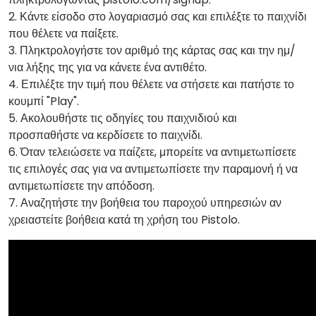
2. Κάντε είσοδο στο λογαριασμό σας και επιλέξτε το παιχνίδι
που θέλετε να παίξετε.
3. Πληκτρολογήστε τον αριθμό της κάρτας σας και την ημ/
νια λήξης της για να κάνετε ένα αντιθέτο.
4. Επιλέξτε την τιμή που θέλετε να στήσετε και πατήστε το
κουμπί "Play".
5. Ακολουθήστε τις οδηγίες του παιχνιδιού και
προσπαθήστε να κερδίσετε το παιχνίδι.
6. Όταν τελειώσετε να παίζετε, μπορείτε να αντιμετωπίσετε
τις επιλογές σας για να αντιμετωπίσετε την παραμονή ή να
αντιμετωπίσετε την απόδοση.
7. Αναζητήστε την βοήθεια του παροχού υπηρεσιών αν
χρειαστείτε βοήθεια κατά τη χρήση του Pistolo.