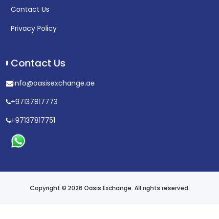
Contact Us
Privacy Policy
Contact Us
info@oasisexchange.ae
+97137817773
+97137817751
Copyright © 2026 Oasis Exchange. All rights reserved.