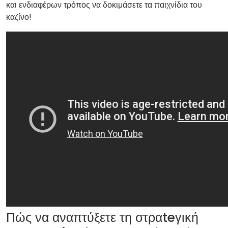
και ενδιαφέρων τρόπος να δοκιμάσετε τα παιχνίδια του
καζίνο!
Πώς να αναπτύξετε τη στραteγική