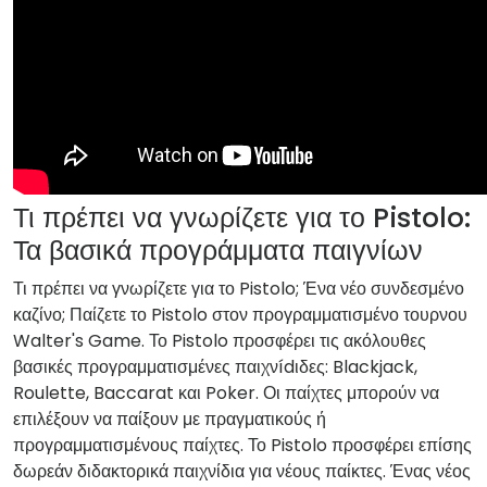
Τι πρέπει να γνωρίζετε για το Pistolo:
Τα βασικά προγράμματα παιγνίων
Τι πρέπει να γνωρίζετε για το Pistolo; Ένα νέο συνδεσμένο
καζίνο; Παίζετε το Pistolo στον προγραμματισμένο τουρνου
Walter's Game. Το Pistolo προσφέρει τις ακόλουθες
βασικές προγραμματισμένες παιχνídιδες: Blackjack,
Roulette, Baccarat και Poker. Οι παίχτες μπορούν να
επιλέξουν να παίξουν με πραγματικούς ή
προγραμματισμένους παίχτες. Το Pistolo προσφέρει επίσης
δωρεάν διδακτορικά παιχνίδια για νέους παίκτες. Ένας νέος