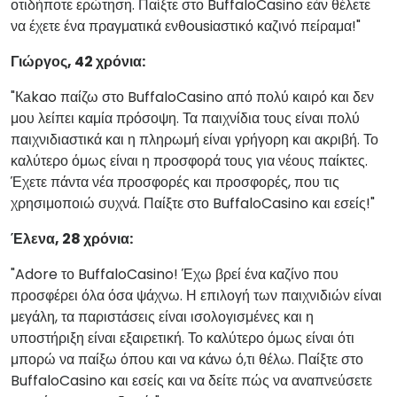
οτιδήποτε ερώτηση. Παίξτε στο BuffaloCasino εάν θέλετε
να έχετε ένα πραγματικά ενθousiαστικό καζινό πείραμα!"
Γιώργος, 42 χρόνια:
"Каkao παίζω στο BuffaloCasino από πολύ καιρό και δεν
μου λείπει καμία πρόσοψη. Τα παιχνίδια τους είναι πολύ
παιχνιδιαστικά και η πληρωμή είναι γρήγορη και ακριβή. Το
καλύτερο όμως είναι η προσφορά τους για νέους παίκτες.
Έχετε πάντα νέα προσφορές και προσφορές, που τις
χρησιμοποιώ συχνά. Παίξτε στο BuffaloCasino και εσείς!"
Έλενα, 28 χρόνια:
"Adore το BuffaloCasino! Έχω βρεί ένα καζίνο που
προσφέρει όλα όσα ψάχνω. Η επιλογή των παιχνιδιών είναι
μεγάλη, τα παριστάσεις είναι ισολογισμένες και η
υποστήριξη είναι εξαιρετική. Το καλύτερο όμως είναι ότι
μπορώ να παίξω όπου και να κάνω ό,τι θέλω. Παίξτε στο
BuffaloCasino και εσείς και να δείτε πώς να αναπνεύσετε