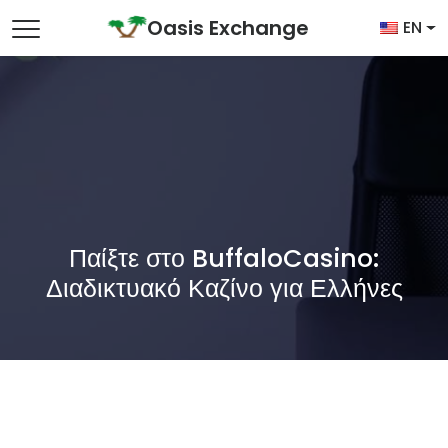
Skip to content
Oasis Exchange
EN
Main Navigation
Παίξτε στο BuffaloCasino:
Διαδικτυακό Καζίνο για Ελλήνες