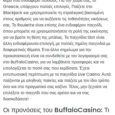
θέμα που ενδιαφέρει πολλούς. Για την χώρα σας, το
Greece, υπάρχουν πολλές επιλογές. Παίζετε στο
Blackjack και χρησιμοποιείτε τη στραteγική βασισμένη
στους αριθμούς για να αυξήσετε τις πιθανότητες νικήσεως
σας. Το Roulette είναι επίσης ένα ενδιαφέρον παιχνίδι,
όπου μπορείτε να χρησιμοποιήσετε τη ρολή της εκκίνησης
για να βρείτε τη θέση της μπάλας. Τα παιχνίδια Slot είναι
άλλη ενδιαφέρουσα επιλογή, με πολλές τημέλη παιχνιδιά με
διαφορετικές θέματα. Ένα άλλο σημείωμα για την
προκατασκευή είναι να συνδεθείτε με τον λογαριασμό σας
στο BuffaloCasino, για να λαμβάνετε προσφορές και να
υπολογίζεται το ποσό σας που κερδίσατε. Έχετε
εντυπωσιακή περίπτωση με τα παιχνίδια Live Casino; Αυτά
παίζονται με αληθινές παίκτες και παίζετε με τον ίδιο τρόπο
όσο και στο πραγματικό σας καζίνο. Τέλος, μην ξεχνάτε να
επιλέξετε το παιχνίδι που σας αρέσει και να σας
διασκεδάσετε!
Οι προνόσεις του BuffaloCasino: Τι