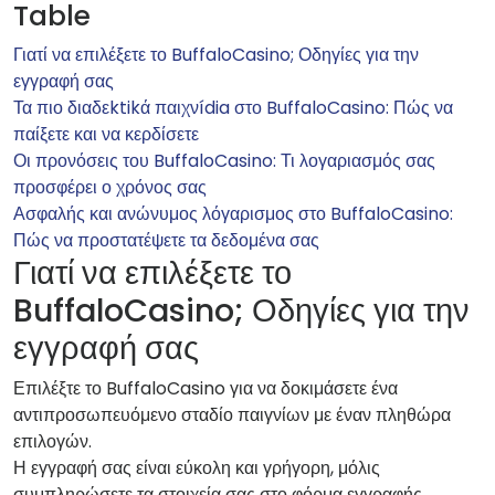
Table
Γιατί να επιλέξετε το BuffaloCasino; Οδηγίες για την
εγγραφή σας
Τα πιο διαδεktikά παιχνídia στο BuffaloCasino: Πώς να
παίξετε και να κερδίσετε
Οι προνόσεις του BuffaloCasino: Τι λογαριασμός σας
προσφέρει ο χρόνος σας
Ασφαλής και ανώνυμος λόγαρισμος στο BuffaloCasino:
Πώς να προστατέψετε τα δεδομένα σας
Γιατί να επιλέξετε το
BuffaloCasino; Οδηγίες για την
εγγραφή σας
Επιλέξτε το BuffaloCasino για να δοκιμάσετε ένα
αντιπροσωπευόμενο σταδίο παιγνίων με έναν πληθώρα
επιλογών.
Η εγγραφή σας είναι εύκολη και γρήγορη, μόλις
συμπληρώσετε τα στοιχεία σας στο φόρμα εγγραφής.