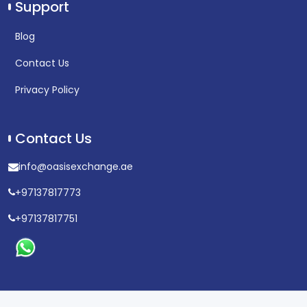
Support
Blog
Contact Us
Privacy Policy
Contact Us
info@oasisexchange.ae
+97137817773
+97137817751