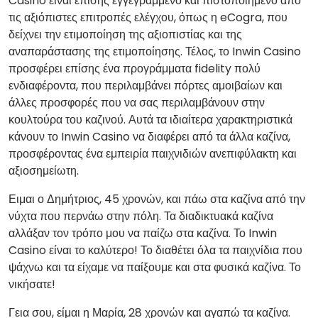
Casino είναι επίσης εγγεγραμμένο και πιστοποιημένο από
τις αξιόπιστες επιτροπές ελέγχου, όπως η eCogra, που
δείχνει την ετιμοποίηση της αξιοπιστίας και της
αναπαράστασης της ετιμοποίησης. Τέλος, το Inwin Casino
προσφέρει επίσης ένα προγράμματα fidelity πολύ
ενδιαφέροντα, που περιλαμβάνει πόρτες αμοιβαίων και
άλλες προσφορές που να σας περιλαμβάνουν στην
κουλτούρα του καζινού. Αυτά τα ιδιαίτερα χαρακτηριστικά
κάνουν το Inwin Casino να διαφέρει από τα άλλα καζίνα,
προσφέροντας ένα εμπειρία παιχνιδιών ανεπιφύλακτη και
αξιοσημείωτη.
Ειμαι ο Δημήτριος, 45 χρονών, και πάω στα καζίνα από την
νύχτα που περνάω στην πόλη. Τα διαδικτυακά καζίνα
αλλάξαν τον τρόπο μου να παίζω στα καζίνα. Το Inwin
Casino είναι το καλύτερο! Το διαθέτει όλα τα παιχνίδια που
ψάχνω και τα είχαμε να παίξουμε και στα φυσικά καζίνα. Το
νικήσατε!
Γεια σου, είμαι η Μαρία, 28 χρονών και αγαπώ τα καζίνα.