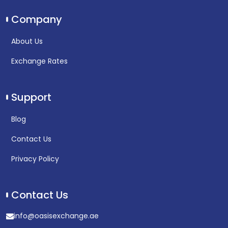
Company
About Us
Exchange Rates
Support
Blog
Contact Us
Privacy Policy
Contact Us
info@oasisexchange.ae