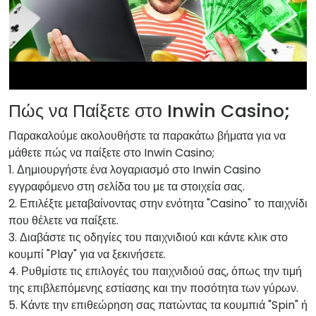
Πώς να Παίξετε στο Inwin Casino;
Παρακαλούμε ακολουθήστε τα παρακάτω βήματα για να
μάθετε πώς να παίξετε στο Inwin Casino;
1. Δημιουργήστε ένα λογαριασμό στο Inwin Casino
εγγραφόμενο στη σελίδα του με τα στοιχεία σας.
2. Επιλέξτε μεταβαίνοντας στην ενότητα "Casino" το παιχνίδι
που θέλετε να παίξετε.
3. Διαβάστε τις οδηγίες του παιχνιδιού και κάντε κλικ στο
κουμπί "Play" για να ξεκινήσετε.
4. Ρυθμίστε τις επιλογές του παιχνιδιού σας, όπως την τιμή
της επιβλεπόμενης εστίασης και την ποσότητα των γύρων.
5. Κάντε την επιθεώρηση σας πατώντας τα κουμπιά "Spin" ή