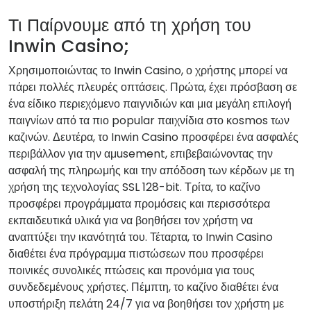
Τι Παίρνουμε από τη χρήση του
Inwin Casino;
Χρησιμοποιώντας το Inwin Casino, ο χρήστης μπορεί να
πάρει πολλές πλευρές οπτάσεις. Πρώτα, έχει πρόσβαση σε
ένα είδικο περιεχόμενο παιγνιδιών και μια μεγάλη επιλογή
παιγνίων από τα πιο popular παιχνίδια στο κosmos των
καζινών. Δευτέρα, το Inwin Casino προσφέρει ένα ασφαλές
περιβάλλον για την αμusement, επιβεβαιώνοντας την
ασφαλή της πληρωμής και την απόδοση των κέρδων με τη
χρήση της τεχνολογίας SSL 128-bit. Τρίτα, το καζίνο
προσφέρει προγράμματα προμόσεις και περισσότερα
εκπαιδευτικά υλικά για να βοηθήσει τον χρήστη να
αναπτύξει την ικανότητά του. Τέταρτα, το Inwin Casino
διαθέτει ένα πρόγραμμα πιστώσεων που προσφέρει
ποινικές συνολικές πτώσεις και προνόμια για τους
συνδεδεμένους χρήστες. Πέμπτη, το καζίνο διαθέτει ένα
υποστήριξη πελάτη 24/7 για να βοηθήσει τον χρήστη με