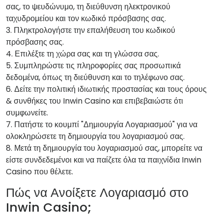
σας, το ψευδώνυμο, τη διεύθυνση ηλεκτρονικού
ταχυδρομείου και τον κωδικό πρόσβασης σας.
3. Πληκτρολογήστε την επαλήθευση του κωδικού
πρόσβασης σας.
4. Επιλέξτε τη χώρα σας και τη γλώσσα σας.
5. Συμπληρώστε τις πληροφορίες σας προσωπικά
δεδομένα, όπως τη διεύθυνση και το τηλέφωνο σας.
6. Δείτε την πολιτική ιδιωτικής προστασίας και τους όρους
& συνθήκες του Inwin Casino και επιβεβαιώστε ότι
συμφωνείτε.
7. Πατήστε το κουμπί "Δημιουργία Λογαριασμού" για να
ολοκληρώσετε τη δημιουργία του λογαριασμού σας.
8. Μετά τη δημιουργία του λογαριασμού σας, μπορείτε να
είστε συνδεδεμένοι και να παίζετε όλα τα παιχνίδια Inwin
Casino που θέλετε.
Πώς να Ανοίξετε Λογαριασμό στο
Inwin Casino;