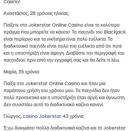
Casino!
Αναστάσιος, 28 χρόνιας ηλικίας:
Παίξετε στο Jokerstar Online Casino είναι το καλύτερο
πράγμα που μπορείτε να κάνετε! Το παιχνίδι του Blackjack
είναι περίεργο και τα νικήτηρα είναι πολύ ευέλικτα. Το
διαδικτυακό παιχνίδι είναι πολύ πιο ευέλικτο από ότι ποτέ
και η υποστήριξη είναι άψογη. Διαβάστε την περιγραφή του
παιχνιδιού πριν από την εγγραφή σας και θα δείτε τι λέω.
Μαρία, 35 χρόνια:
Παίξα στο Jokerstar Online Casino και ήταν μια
παράπονο χρήση του χρόνου μου. Τα παιχνίδια δεν ήταν
πολύ προσεκτικά και η υποστήριξη ήταν αργή και άγνωστη.
Δεν συνιστάω αυτό το διαδικτυακό καζίνο κανενί.
Γιώργος,
casino Jokerstar
43 χρόνια:
Έχω δοκιμάσει πολλά διαδικτυακά καζίνα και το Jokerstar