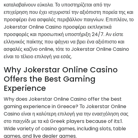
καταλαβαίνουν εύκολα. Το υποστηρίζεται από την
επιχείρηση που έχει ισχυριστεί την αξιόπιστη πορεία της και
προσφέρει ένα ασφαλές περιβάλλον παιγνίων. Επιπλέον, το
Jokerstar Online Casino προσφέρει εκπληκτικά
προσφορές και προσωπική υποστήριξη 24/7. Αν είστε
ελληνικός παίκτης που ψάχνει να βρει ένα αξιόπιστο και
ασφαλές καζίνο online, τότε το Jokerstar Online Casino
είναι το τέλειο επιλογή για εσάς.
Why Jokerstar Online Casino
Offers the Best Gaming
Experience
Why does Jokerstar Online Casino offer the best
gaming experience in Greece? Το Jokerstar Online
Casino είναι η καλύτερη επιλογή για την ενασχόληση σας
στο παιχνίδι με τα κά Greek players because of its:1.
Wide variety of casino games, including slots, table
games, and live dealer games.