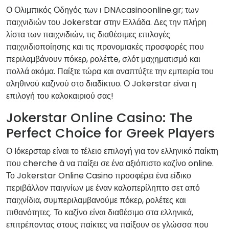
Ο Ολιμπικός Οδηγός των ι DNAcasinoonline.gr; των
παιχνιδιών του Jokerstar στην Ελλάδα. Δες την πλήρη
λίστα των παιχνιδιών, τις διαθέσιμες επιλογές
παιχνιδιοποίησης και τις προνομιακές προσφορές που
περιλαμβάνουν πόκερ, ρολέτte, σλότ μαχηματισμό και
πολλά ακόμα. Παίξτε τώρα και αναπτύξτε την εμπειρία του
αληθινού καζινού στο διαδίκτυο. Ο Jokerstar είναι η
επιλογή του καλοκαιριού σας!
Jokerstar Online Casino: The
Perfect Choice for Greek Players
Ο Ιόκερσταρ είναι το τέλειο επιλογή για τον ελληνικό παίκτη
που cherche à να παίξει σε ένα αξιόπιστο καζίνο online.
Το Jokerstar Online Casino προσφέρει ένα είδικο
περιβάλλον παιγνίων με έναν καλοπερίληπτο σετ από
παιχνίδια, συμπεριλαμβανούμε πόκερ, ρολέτες και
πιθανότητες. Το καζίνο είναι διαθέσιμο στα ελληνικά,
επιτρέποντας στους παίκτες να παίξουν σε γλώσσα που