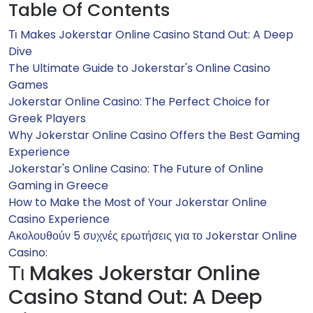
Table Of Contents
Τι Makes Jokerstar Online Casino Stand Out: A Deep
Dive
The Ultimate Guide to Jokerstar's Online Casino
Games
Jokerstar Online Casino: The Perfect Choice for
Greek Players
Why Jokerstar Online Casino Offers the Best Gaming
Experience
Jokerstar's Online Casino: The Future of Online
Gaming in Greece
How to Make the Most of Your Jokerstar Online
Casino Experience
Ακολουθούν 5 συχνές ερωτήσεις για το Jokerstar Online
Casino:
Τι Makes Jokerstar Online
Casino Stand Out: A Deep