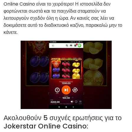
Online Casino είναι το χειρότερο! Η ιστοσελίδα δεν
φορτώνεται σωστά και τα παιχνίδια σταματούν να
λειτουργούν σχεδόν όλη η ώρα. Αν κανείς σας λέει να
δοκιμάσετε αυτό το διαδικτυακό καζίνο, παρακαλώ μην το
κάνετε.
Ακολουθούν 5 συχνές ερωτήσεις για το
Jokerstar Online Casino: