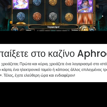
α παίξετε στο καζίνο Aphr
 χρειάζεται; Πρώτα και κύρια, χρειάζετε ένα λογαριασμό στο ιστ
ό κάρτα, ένα ηλεκτρονικό ταμείο ή κάποιος άλλος επιλεγμένος 
+. Τέλος, έχετε ελεύθερη ώρα και ενδιαφέρον!