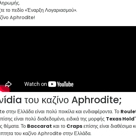
πληρωμής.
ξτε το πεδίο «Έναρξη Λογαριασμού».
αζίνο Aphrodite!
νídia του καζίνο Aphrodite;
te στην Ελλάδα είναι πολύ ποικίλα και ενδιαφέροντα. Το
Roule
πίσης είναι πολύ διαδεδομένο, ειδικά της μορφής
Texas Hold
ες θέματα. Το
Baccarat
και το
Craps
επίσης είναι διαθέσιμα 
άμπτητα του καζίνο Aphrodite στην Ελλάδα.