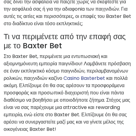
σας δίνει την ασφάλεια να παίζετε χωρίς να σκέφτεστε για
την ασφάλειά σας ή για την αδιαφonia των παιχνιδιών. Για
αυτές τις αιτίες και περισσότερες, οι επαφές του Baxter Bet
στο διαδίκτυο είναι τόσο εκπληκτικές;
Τι να περιμένετε από την επαφή σας
με το Baxter Bet
Στο Baxter Bet, περιμένετε μια εντυπωσιακή και
αξιομνημόνευτη εμπειρία παιγνίδιου! Λαμβάνετε πρόσβαση
σε έναν εκπληκτικό κόσμο παιγνιδιών, περιλαμβανομένων
ρολικών, παιχνιδιών καζίνο
Casino Baxterbet
και πολλά
ακόμη. Ελπίζουμε ότι θα σας αρέσουν τα προσφοράμενα
προσφοράς και προσωπικό διαχειριστή που είναι πάντα
διαθέσιμο να βοηθήσει με οποιοδήποτε ζήτημα. Στόχος μας
είναι να σας παρέχουμε μια ατtractive και rewarding
εμπειρία, ενώ είστε στο Baxter Bet. Ελπίζουμε ότι θα σας
αρέσει να συνεργαστείτε μαζί μας και να γίνετε μέλος της
οικογένειας Baxter Bet!