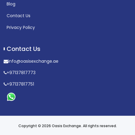
Blog
Contact Us
Privacy Policy
Contact Us
info@oasisexchange.ae
+97137817773
+97137817751
Copyright © 2026 Oasis Exchange. All rights reserved.