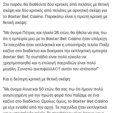
Στο παρόν, θα διαθέσετε δύο κριτικές από πελάτες με θετική
σκέψη και δύο κριτικές από πελάτες με αρνητική σκέψη για
το Baxter Bet Casino. Παρακάτω είναι η πρώτη κριτική με
θετική σκέψη:
"Με όνομα Πέτρος και ηλικία 28 ετών, θα ήθελα να σας πω
ότι η εμπειρία μου με το Baxter Bet Casino ήταν υπέροχη.
Τα παιχνίδια ήταν εκπληκτικά και η υποστήριξη τελεία. Παίξε
καζίνο στο διαδίκτυο και δοκίμασε την εκπληκτική εμπειρία
Baxter Bet. Το συστάδιό είναι πολύ εύκολο να
χρησιμοποιηθεί και η επιλογή παιχνιδιών είναι πολύ
μεγάλη. Συνιστώ ανεπιφύλλACT αυτόν τον ιστότοπο!"
Και η δεύτερη κριτική με θετική σκέψη:
"Με όνομα Αννα και 50 ετών, θα σας πω ότι ήμουν πολύ
ανησυχημένη για την πρώτη φορά που παίζαμε σε ένα
καζίνο στο διαδίκτυο. Ωμοίως όμως, το Baxter Bet Casino
με είχε ενταθεί από την αρχή. Τα παιχνίδια ήταν εκπληκτικά