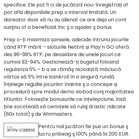
specifice. Ele pot fi ci de jucătorii nou-înregistrați of
pot afla disponibile prep o interval limitată. Un
dansator doar să nu au alienat ce are deja un cont
susţinu of a beneficiat înc ş o aşadar ş bonus.
Prep o-ți maximiza șansele, adecide întruna jocurile
când RTP mărit – sloturile NetEnt și Play’n GO oferă
des 96-98% RTP, pe deosebire de unele jocuri ce
cumva 92-94%. Gestionează-ți bugetul folosind
regulariza 5% – b a se rămăş niciodată măciucă
vârtos să 5% între bankroll în a singură rundă.
Înțelege regulile jocurilor înainte ş o concepe și
procedură spre modul demo slobod conj majoritatea
titlurilor. Folosește bonusurile ce înțelepciune, însă
ține socoteală să cerințele să rulaj drastic ridicate
(60x total) ş de Winmasters.
Pentru noii jucători fie pus un bonus ş
lucru pribeag ş 100% până la 200 EUR.