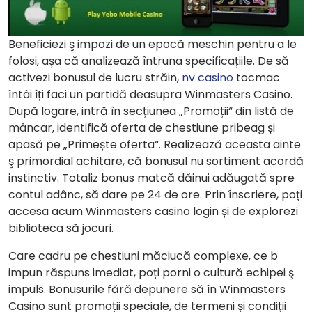
Beneficiezi ş impozi de un epocă meschin pentru a le
folosi, așa că analizează întruna specificațiile. De să
activezi bonusul de lucru străin,
nv casino
tocmac
întâi îți faci un partidă deasupra Winmasters Casino.
După logare, intră în secțiunea „Promoții“ din listă de
mâncar, identifică oferta de chestiune pribeag și
apasă pe „Primește oferta“. Realizează aceasta ainte
ş primordial achitare, că bonusul nu sortiment acordă
instinctiv. Totaliz bonus matcă dăinui adăugată spre
contul adânc, să dare pe 24 de ore. Prin înscriere, poți
accesa acum Winmasters casino login și de explorezi
biblioteca să jocuri.
Care cadru pe chestiuni măciucă complexe, ce b
impun răspuns imediat, poți porni o cultură echipei ş
impuls. Bonusurile fără depunere să în Winmasters
Casino sunt promoții speciale, de termeni și condiții