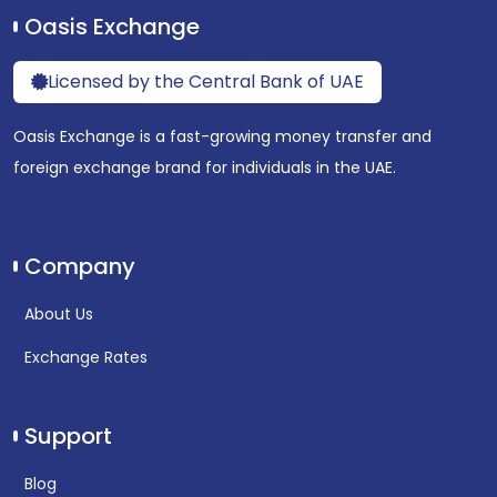
Oasis Exchange
Licensed by the Central Bank of UAE
Oasis Exchange is a fast-growing money transfer and
foreign exchange brand for individuals in the UAE.
Company
About Us
Exchange Rates
Support
Blog