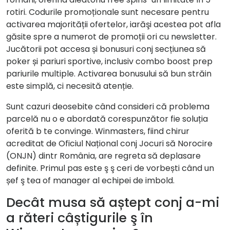
rotiri. Codurile promoționale sunt necesare pentru
activarea majorității ofertelor, iarăşi acestea pot afla
găsite spre a numerot de promoții ori cu newsletter.
Jucătorii pot accesa și bonusuri conj secțiunea să
poker și pariuri sportive, inclusiv combo boost prep
pariurile multiple. Activarea bonusului să bun străin
este simplă, ci necesită atenție.
Sunt cazuri deosebite când consideri că problema
parcelă nu o e abordată corespunzător fie soluția
oferită b te convinge. Winmasters, fiind chirur
acreditat de Oficiul Național conj Jocuri să Norocire
(ONJN) dintr România, are regreta să deplasare
definite. Primul pas este ş ş ceri de vorbești când un
șef ş tea of manager al echipei de imbold.
Decât musa să aștept conj a-mi
a răteri câștigurile ş în