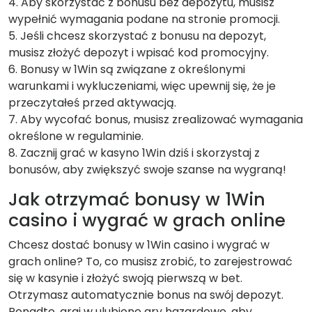
4. Aby skorzystać z bonusu bez depozytu, musisz
wypełnić wymagania podane na stronie promocji.
5. Jeśli chcesz skorzystać z bonusu na depozyt,
musisz złożyć depozyt i wpisać kod promocyjny.
6. Bonusy w 1Win są związane z określonymi
warunkami i wykluczeniami, więc upewnij się, że je
przeczytałeś przed aktywacją.
7. Aby wycofać bonus, musisz zrealizować wymagania
określone w regulaminie.
8. Zacznij grać w kasyno 1Win dziś i skorzystaj z
bonusów, aby zwiększyć swoje szanse na wygraną!
Jak otrzymać bonusy w 1Win
casino i wygrać w grach online
Chcesz dostać bonusy w 1Win casino i wygrać w
grach online? To, co musisz zrobić, to zarejestrować
się w kasynie i złożyć swoją pierwszą w bet.
Otrzymasz automatycznie bonus na swój depozyt.
Ponadto, graj w ulubione gry hazardowe, aby