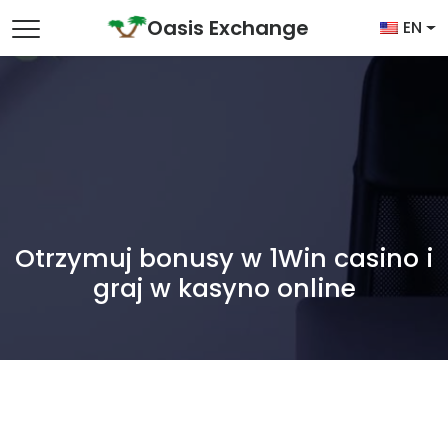
Skip to content
Oasis Exchange
EN
Main Navigation
Otrzymuj bonusy w 1Win casino i
graj w kasyno online