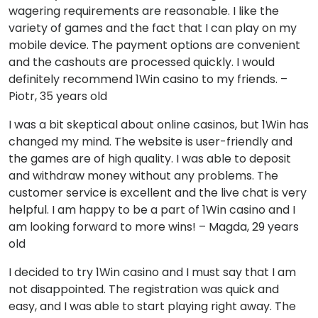
wagering requirements are reasonable. I like the
variety of games and the fact that I can play on my
mobile device. The payment options are convenient
and the cashouts are processed quickly. I would
definitely recommend 1Win casino to my friends. –
Piotr, 35 years old
I was a bit skeptical about online casinos, but 1Win has
changed my mind. The website is user-friendly and
the games are of high quality. I was able to deposit
and withdraw money without any problems. The
customer service is excellent and the live chat is very
helpful. I am happy to be a part of 1Win casino and I
am looking forward to more wins! – Magda, 29 years
old
I decided to try 1Win casino and I must say that I am
not disappointed. The registration was quick and
easy, and I was able to start playing right away. The