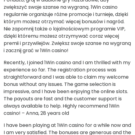
zwiększyć swoje szanse na wygraną. 1Win casino
regularnie organizuje różne promocje i turnieje, dzięki
którym możesz otrzymać więcej bonusów i nagród.
Nie zapomnij także o lojalnościowym programie VIP,
dzięki któremu możesz otrzymywać coraz więcej
premii i przywilejów. Zwiększ swoje szanse na wygraną
i zacznij grać w 1Win casino!
Recently, I joined 1Win casino and I am thrilled with my
experience so far. The registration process was
straightforward and I was able to claim my welcome
bonus without any issues. The game selection is
impressive, and I have been enjoying the online slots.
The payouts are fast and the customer support is
always available to help. Highly recommend 1Win
casino! – Anna, 28 years old
I have been playing at 1Win casino for a while now and
I am very satisfied. The bonuses are generous and the