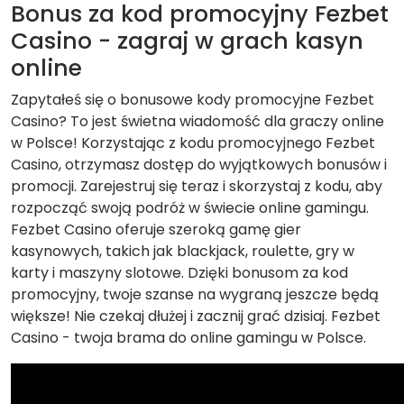
Bonus za kod promocyjny Fezbet
Casino - zagraj w grach kasyn
online
Zapytałeś się o bonusowe kody promocyjne Fezbet
Casino? To jest świetna wiadomość dla graczy online
w Polsce! Korzystając z kodu promocyjnego Fezbet
Casino, otrzymasz dostęp do wyjątkowych bonusów i
promocji. Zarejestruj się teraz i skorzystaj z kodu, aby
rozpocząć swoją podróż w świecie online gamingu.
Fezbet Casino oferuje szeroką gamę gier
kasynowych, takich jak blackjack, roulette, gry w
karty i maszyny slotowe. Dzięki bonusom za kod
promocyjny, twoje szanse na wygraną jeszcze będą
większe! Nie czekaj dłużej i zacznij grać dzisiaj. Fezbet
Casino - twoja brama do online gamingu w Polsce.