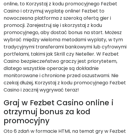
online, to Korzystaj z kodu promocyjnego Fezbet
Casino i otrzymuj wyplatę online! Fezbet to
nowoczesna platforma z szeroką ofertą gier i
promocji. Zarejestruj się i skorzystaj z kodu
promocyjnego, aby dostać bonus na start. Możesz
wybrać między wieloma metodami wyplaty, w tym
tradycyjnymi transferami bankowymi lub cyfrowymi
portfelami, takimi jak Skrill czy Neteller. W Fezbet
Casino bezpieczeństwo graczy jest priorytetem,
dlatego wszystkie operacje są dokładnie
monitorowane i chronione przed oszustwami. Nie
czekaj dłużej, Korzystaj z kodu promocyjnego Fezbet
Casino i zacznij wygrywać teraz!
Graj w Fezbet Casino online i
otrzymuj bonus za kod
promocyjny
Oto 6 zdań w formacie HTML na temat gry w Fezbet