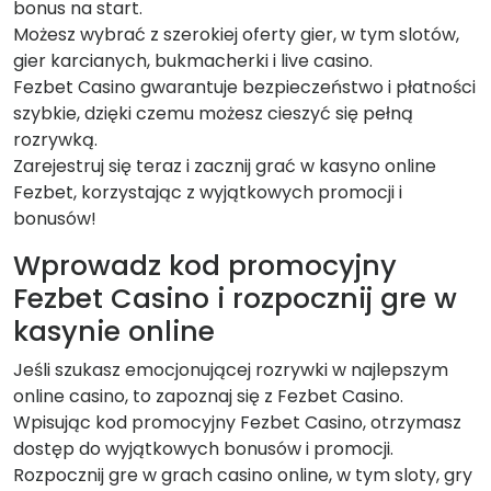
bonus na start.
Możesz wybrać z szerokiej oferty gier, w tym slotów,
gier karcianych, bukmacherki i live casino.
Fezbet Casino gwarantuje bezpieczeństwo i płatności
szybkie, dzięki czemu możesz cieszyć się pełną
rozrywką.
Zarejestruj się teraz i zacznij grać w kasyno online
Fezbet, korzystając z wyjątkowych promocji i
bonusów!
Wprowadz kod promocyjny
Fezbet Casino i rozpocznij gre w
kasynie online
Jeśli szukasz emocjonującej rozrywki w najlepszym
online casino, to zapoznaj się z Fezbet Casino.
Wpisując kod promocyjny Fezbet Casino, otrzymasz
dostęp do wyjątkowych bonusów i promocji.
Rozpocznij gre w grach casino online, w tym sloty, gry