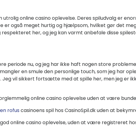
n utrolig online casino oplevelse. Deres spiludvalg er eno
ce er også meget hurtig og hjælpsom, hvilket gør det meg
espekteret her, og jeg kan varmt anbefale disse spilested
gere periode nu, og jeg har ikke haft nogen store probleme
 mangler en smule den personlige touch, som jeg har opl
eg vil sikkert fortsætte med at spille her, men jeg er ikke 
forglemmelig online casino oplevelse uden at være bundet
den rofus
casinoens spil hos CasinoSpil.dk uden at bekym
god online casino oplevelse, uden at være registreret ho