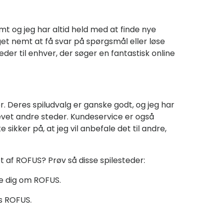
rmt og jeg har altid held med at finde nye
et nemt at få svar på spørgsmål eller løse
er til enhver, der søger en fantastisk online
r. Deres spiludvalg er ganske godt, og jeg har
evet andre steder. Kundeservice er også
sikker på, at jeg vil anbefale det til andre,
 af ROFUS? Prøv så disse spilesteder:
re dig om ROFUS.
s ROFUS.