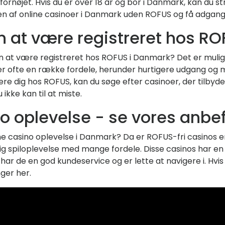
 og fornøjet. Hvis du er over 18 år og bor i Danmark, kan du
n af online casinoer i Danmark uden ROFUS og få adgang ti
en at være registreret hos R
uden at være registreret hos ROFUS i Danmark? Det er mulig
der ofte en række fordele, herunder hurtigere udgang og m
rere dig hos ROFUS, kan du søge efter casinoer, der tilby
 ikke kan til at miste.
o oplevelse - se vores anbe
line casino oplevelse i Danmark? Da er ROFUS-fri casinos en
idig spiloplevelse med mange fordele. Disse casinos har e
 har de en god kundeservice og er lette at navigere i. Hvi
nger her.