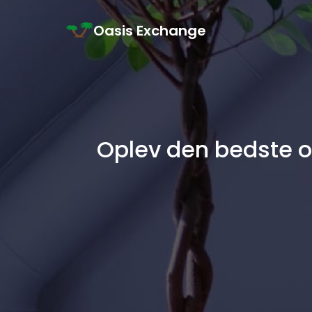
Skip to content
Oasis Exchange
Main Navigation
Oplev den bedste o