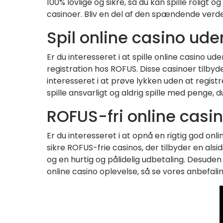
100% lovlige og sikre, så du kan spille roligt
casinoer. Bliv en del af den spændende verde
Spil online casino ud
Er du interesseret i at spille online casino 
registration hos ROFUS. Disse casinoer tilby
interesseret i at prøve lykken uden at regist
spille ansvarligt og aldrig spille med penge, du
ROFUS-fri online casin
Er du interesseret i at opnå en rigtig god on
sikre ROFUS-frie casinos, der tilbyder en als
og en hurtig og pålidelig udbetaling. Desuden
online casino oplevelse, så se vores anbefali