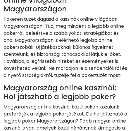
online világában
Magyarországon
Pokeren tüzet dagasd a kaszinók online világában
Magyarországon! Tudj meg mindent a legjobb online
pokerról, beleértve a szabályokat, stratégiákat és
ahol Magyarországon is elérhető legjobb online
pokerszobák. Új játékosoknak különös figyelmet
szentelünk, és biztonsági tanácsokkal látjuk el őket.
Továbbá, a legfrissebb híreket és eseményeket is
követheted velünk. Ne maradjon le a tendenciókról és
a nyerő stratégiákról, tüzelje fel a pokertüzét most!
Magyarország online kaszinói:
Hol játszható a legjobb poker?
Magyarország online kaszinói közül sokan közülünk
preferálják a legjobb poker játékot. De hol játszható a
legjobb poker Magyarországon? Több magyar online
kaszinó is van, amelyek közül néhánynak kimagasló a