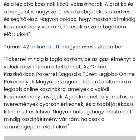
és a legjobb kaszinók közül választhatok. A grafika és
a hangulat is nagyszerű, és a többi játékos is kedves
és segítőkész. Nagyon boldog, hogy mostantól mindig
kaszinóélmény vár rám, ha csak a számítógépem
előtt ülök!"
Tamás, 42
online rulett magyar
éves üzletember:
"Pokerrel mindig is foglalkoztam, de az igazi élményt a
valódi kaszinókban élhettem át. Az Online
Kaszinókban Pokerrel Dagasd a Tüzet: Legjobb Online
Pokerhelyek Magyarországon cikkben találtam rá a
legjobb online kaszinókra, amelyek a valódi
kaszinóélményt nyújtják. A játékmenet folyamatos, a
nyeremények gyorsan érkeznek, és a többi játékos is
kifinomult és kihívó. Nagyon boldog, hogy mostantól
mindig kaszinóélmény vár rám, ha csak a
számítógépem előtt ülök!"