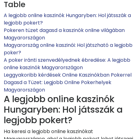
Table
A legjobb online kaszinók Hungaryben: Hol játsszák a
legjobb pokert?
Pokeren tüzet dagasd a kaszinók online világában
Magyarországon
Magyarország online kaszinói: Hol játszható a legjobb
poker?
A poker iránti szenvedélyednek ébredése: A legjobb
online kaszinók Magyarországon
Leggyakoribb kérdések Online Kaszinókban Pokerrel
Dagasd a Tüzet: Legjobb Online Pokerhelyek
Magyarországon
A legjobb online kaszinók
Hungaryben: Hol játsszák a
legjobb pokert?
Ha keresi a legjobb online kaszinókat
Magyarországon, ahol a legjobb pokert lehet játszani,