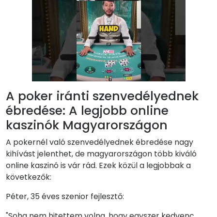
A poker iránti szenvedélyednek
ébredése: A legjobb online
kaszinók Magyarországon
A pokernél való szenvedélyednek ébredése nagy
kihívást jelenthet, de magyarországon több kiváló
online kaszinó is vár rád. Ezek közül a legjobbak a
következők:
Péter, 35 éves szenior fejlesztő:
"Soha nem hitettem volna, hogy egyszer kedvenc