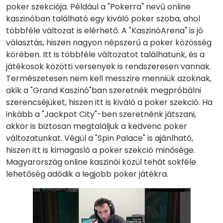
poker szekciója. Például a "Pokerra" nevű online
kaszinóban található egy kiváló poker szoba, ahol
többféle változat is elérhető. A "KaszinóArena" is jó
választás, hiszen nagyon népszerű a poker közösség
körében. Itt is többféle változatot találhatunk, és a
játékosok közötti versenyek is rendszeresen vannak.
Természetesen nem kell messzire menniük azoknak,
akik a "Grand Kaszinó"ban szeretnék megpróbálni
szerencséjüket, hiszen itt is kiváló a poker szekció. Ha
inkább a "Jackpot City"-ben szeretnénk játszani,
akkor is biztosan megtaláljuk a kedvenc poker
változatunkat. Végül a "Spin Palace" is ajánlható,
hiszen itt is kimagasló a poker szekció minősége.
Magyarország online kaszinói közül tehát sokféle
lehetőség adódik a legjobb poker játékra.